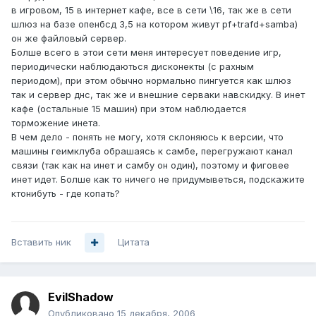
в игровом, 15 в интернет кафе, все в сети \16, так же в сети
шлюз на базе опенбсд 3,5 на котором живут pf+trafd+samba)
он же файловый сервер.
Болше всего в этои сети меня интересует поведение игр,
периодически наблюдаються дисконекты (с рахным
периодом), при этом обычно нормально пингуется как шлюз
так и сервер днс, так же и внешние серваки навскидку. В инет
кафе (остальные 15 машин) при этом наблюдается
торможение инета.
В чем дело - понять не могу, хотя склоняюсь к версии, что
машины геимклуба обрашаясь к самбе, перегружают канал
связи (так как на инет и самбу он один), поэтому и фиговее
инет идет. Болше как то ничего не придумыветься, подскажите
ктонибуть - где копать?
Вставить ник
Цитата
EvilShadow
Опубликовано
15 декабря, 2006