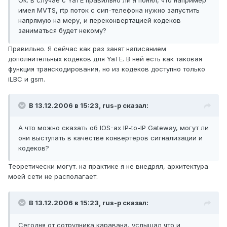
Ок. в случае с YaTE правильно ли я понял, что например
имея MVTS, rtp поток с сип-телефона нужно запустить
напрямую на меру, и переконвертацией кодеков
заниматься будет некому?
Правильно. Я сейчас как раз занят написанием
дополнительных кодеков для YaTE. В ней есть как таковая
функция транскодирования, но из кодеков доступно только
iLBC и gsm.
В 13.12.2006 в 15:23, rus-p сказал:
А что можно сказать об IOS-ах IP-to-IP Gateway, могут ли
они выступать в качестве конвертеров сигнализации и
кодеков?
Теоретически могут. на практике я не внедрял, архитектура
моей сети не располагает.
В 13.12.2006 в 15:23, rus-p сказал:
Сегодня от сотрудника каравана, услышал что и