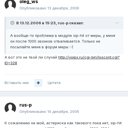
oleg_ws
Опубликовано
13 декабря, 2006
В 13.12.2006 в 15:23, rus-p сказал:
А вообще-то проблема в модуле sip-hit от меры, у меня
он после 1000 звонков отваливается. Только не
посылайте меня в форум меры :-)
А вот это не твой ли случай
http://voipx.ru/cgi-bin/loscont.cgi?
ID=328
Вставить ник
Цитата
rus-p
Опубликовано
14 декабря, 2006
К сожалению не мой, астериска как такового пока нет, sip-hit