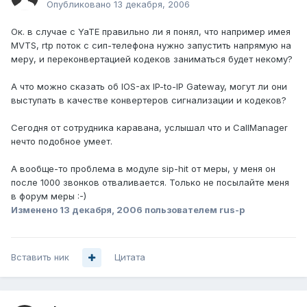
Опубликовано
13 декабря, 2006
Ок. в случае с YaTE правильно ли я понял, что например имея
MVTS, rtp поток с сип-телефона нужно запустить напрямую на
меру, и переконвертацией кодеков заниматься будет некому?
А что можно сказать об IOS-ах IP-to-IP Gateway, могут ли они
выступать в качестве конвертеров сигнализации и кодеков?
Сегодня от сотрудника каравана, услышал что и CallManager
нечто подобное умеет.
А вообще-то проблема в модуле sip-hit от меры, у меня он
после 1000 звонков отваливается. Только не посылайте меня
в форум меры :-)
Изменено
13 декабря, 2006
пользователем rus-p
Вставить ник
Цитата