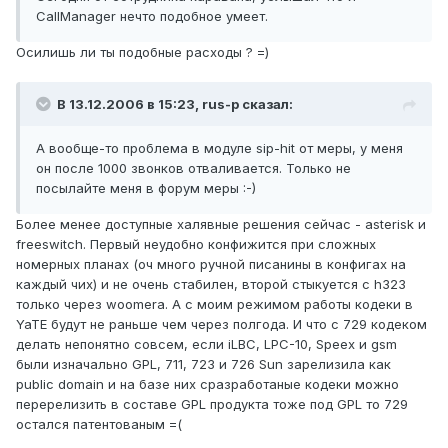
CallManager нечто подобное умеет.
Осилишь ли ты подобные расходы ? =)
В 13.12.2006 в 15:23, rus-p сказал:
А вообще-то проблема в модуле sip-hit от меры, у меня
он после 1000 звонков отваливается. Только не
посылайте меня в форум меры :-)
Более менее доступные халявные решения сейчас - asterisk и
freeswitch. Первый неудобно конфижится при сложных
номерных планах (оч много ручной писанины в конфигах на
каждый чих) и не очень стабилен, второй стыкуется с h323
только через woomera. А с моим режимом работы кодеки в
YaTE будут не раньше чем через полгода. И что с 729 кодеком
делать непонятно совсем, если iLBC, LPC-10, Speex и gsm
были изначально GPL, 711, 723 и 726 Sun зарелизила как
public domain и на базе них сразработаные кодеки можно
перерелизить в составе GPL продукта тоже под GPL то 729
остался патентованым =(