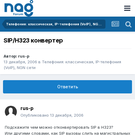
Телефония: классическая, IP-телефония (VoIP), NGN сети
SIP/H323 конвертер
Автор:
rus-p
13 декабря, 2006
в
Телефония: классическая, IP-телефония
(VoIP), NGN сети
Ответить
rus-p
Опубликовано
13 декабря, 2006
Подскажите чем можно отконвертировать SIP в H323?
Или другими словами, как SIP вызовы слить на магистральных