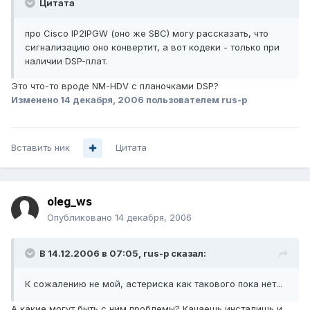
Цитата
про Cisco IP2IPGW (оно же SBC) могу рассказать, что
сигнализацию оно конвертит, а вот кодеки - только при
наличии DSP-плат.
Это что-то вроде NM-HDV с планочками DSP?
Изменено
14 декабря, 2006
пользователем rus-p
Вставить ник
Цитата
oleg_ws
Опубликовано
14 декабря, 2006
В 14.12.2006 в 07:05, rus-p сказал:
К сожалению не мой, астериска как такового пока нет...
А какие могут быть с ним проблемы? Качаешь инсталишь и