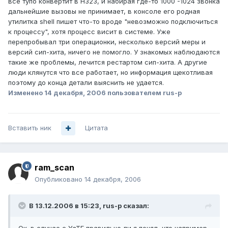
все тупо конвертит в H323, и набирая где-то 1000 -1024 звонка
дальнейшие вызовы не принимает, в консоле его родная
утилитка shell пишет что-то вроде "невозможно подключиться
к процессу", хотя процесс висит в системе. Уже
перепробывал три операционки, несколько версий меры и
версий сип-хита, ничего не помогло. У знакомых наблюдаются
такие же проблемы, лечится рестартом сип-хита. А другие
люди клянутся что все работает, но информация щекотливая
поэтому до конца детали выяснить не удается.
Изменено
14 декабря, 2006
пользователем rus-p
Вставить ник
Цитата
ram_scan
Опубликовано
14 декабря, 2006
В 13.12.2006 в 15:23, rus-p сказал: