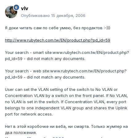
vIv
Опубликовано
15 декабря, 2006
Я доки читать сам по себе умею, без продактов :-)))
http://www.rubytech.com.tw/EN/product.php?pd_id=59
Your search - smart site:www.rubytech.com.tw/EN/product.php?
pd_id=59 - did not match any documents.
Your search - web site:www.rubytech.com.tw/EN/product.php?
pd_id=59 - did not match any documents.
User can set the VLAN setting of the switch to No VLAN or
Concentration VLAN by a switch on the front panel. If No VLAN,
no VLAN is set in the switch. If Concentration VLAN, every port
belongs to one independent VLAN group and shares the Uplink
port for network access.
Нет в этой коробочке ни веба, ни смарта. Только жумпер на
два положения.