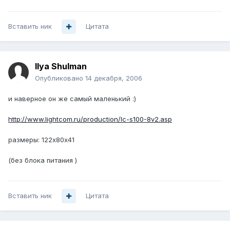
Вставить ник
Цитата
Ilya Shulman
Опубликовано
14 декабря, 2006
и наверное он же самый маленький :)
http://www.lightcom.ru/production/lc-s100-8v2.asp
размеры: 122х80х41
(без блока питания )
Вставить ник
Цитата