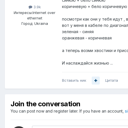
синюю + бело синюю
коричневую + бело коричневую
3.9k
Интересы:
Internet over
ethernet
посмотри как они у тебя идут ,
Город:
Ukraina
вот у меня в кабеле по диагона
зеленая - синяя
оранжевая - коричневая
а теперь возми хвостики и прис
И наслаждайся жизнью ...
Вставить ник
Цитата
Join the conversation
You can post now and register later. If you have an account,
s