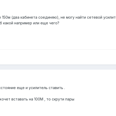
е 150м (два кабинета соединяю), не могу найти сетевой усил
б какой например или еще чего?
стояние еще и усилитель ставить .
хочет вставать на 100М , то скрути пары