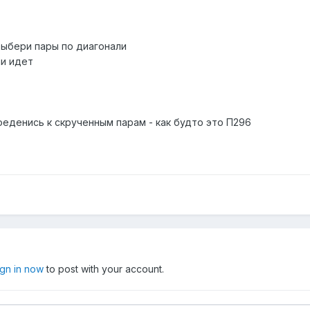
 выбери пары по диагонали
ли идет
оеденись к скрученным парам - как будто это П296
ign in now
to post with your account.