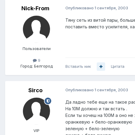
Nick-From
Опубликовано
1 сентября, 2003
Тяну сеть из витой пары, больш
поставить вместо усилителя, ха
Пользователи
9
Город:
Белгород
Вставить ник
Цитата
Sirco
Опубликовано
1 сентября, 2003
Да ладно тебе еще на такое рас
На 10М должно и так встать .
Если ты хочеш на 100М а оно не 
оранжевую + бело-оранжевую
зеленую + бело-зеленую
VIP