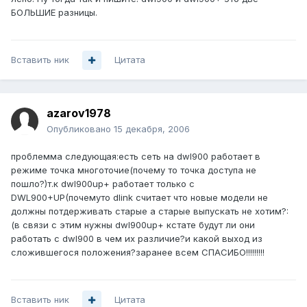
БОЛЬШИЕ разницы.
Вставить ник
Цитата
azarov1978
Опубликовано
15 декабря, 2006
проблемма следующая:есть сеть на dwl900 работает в
режиме точка многоточие(почему то точка доступа не
пошло?)т.к dwl900up+ работает только с
DWL900+UP(почемуто dlink считает что новые модели не
должны потдерживать старые а старые выпускать не хотим?:
(в связи с этим нужны dwl900up+ кстате будут ли они
работать с dwl900 в чем их различие?и какой выход из
сложившегося положения?заранее всем СПАСИБО!!!!!!!!!
Вставить ник
Цитата