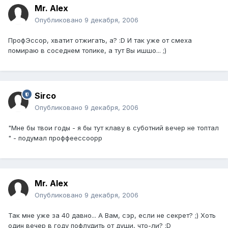
Mr. Alex
Опубликовано
9 декабря, 2006
ПрофЭссор, хватит отжигать, а? :D И так уже от смеха
помираю в соседнем топике, а тут Вы ишшо... ;)
Sirco
Опубликовано
9 декабря, 2006
"Мне бы твои годы - я бы тут клаву в суботний вечер не топтал
" - подумал проффеессоорр
Mr. Alex
Опубликовано
9 декабря, 2006
Так мне уже за 40 давно... А Вам, сэр, если не секрет? ;) Хоть
один вечер в году пофлудить от души, что-ли? :D