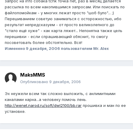
запрос на info собака tchk точка net, раз в месяц делается
рассылка по всем накопившимся запросам. Или поискать по
файлопомойкам - у многих лежат просто "шоб було"... ;)
Перешиванием советую заниматься с осторожностью, ибо
результат непредсказуем - от просто великолепного до
"стало ещё хуже" - как карта ляжет... Непонятна также цель
перешивки - если спрашивающий обяснит, то смогу
посоветовать более обстоятельно. Всё!
Изменено
9 декабря, 2006
пользователем Mr. Alex
MaksMMS
Опубликовано
9 декабря, 2006
Эх неужели всем так сложно выложить, с анлимитными
каналами нарна...а человеку помочь лень.
http://wenet.narod.ru/soft/dwl2100/bb.rar
прошивка и ман по ее
установке.