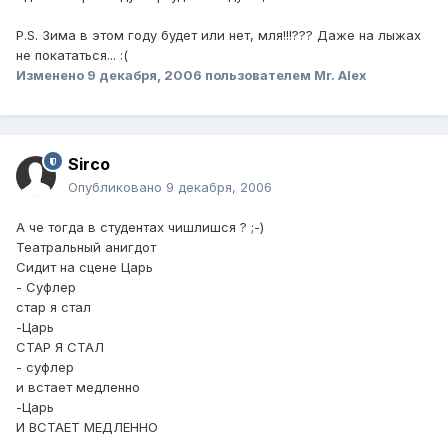
P.S. Зима в этом году будет или нет, мля!!!??? Даже на лыжах
не покататься... :(
Изменено
9 декабря, 2006
пользователем Mr. Alex
Sirco
Опубликовано
9 декабря, 2006
А че тогда в студентах чишлишся ? ;-)
Театральный анигдот
Сидит на сцене Царь
- Суфлер
стар я стал
-Царь
СТАР Я СТАЛ
- суфлер
и встает медленно
-Царь
И ВСТАЕТ МЕДЛЕННО
----