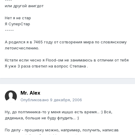
или другой анигдот
Нет я не стар
Я СуперСтар
-----
А родился я в 7465 году от сотворения мира по словянскому
летоисчеслению.
Кстати если чесно я Flood-ом не занимаюсь в отличии от тебя
Я уже 3 раза ответил на вопрос Степана .
Mr. Alex
Опубликовано
9 декабря, 2006
Ну, до полтинника-то у меня ишшо есть время... :) Всё,
дяденька, больше не буду флудить... :)
По делу - прошивку можно, например, получить, написав