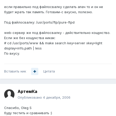
если правильно под файлосвалку сделать апач то и он не
будет жрать так память. Готовим-с вкусно, полезно.
Под файлосвалку: /usr/ports/ftp/pure-ftpd
web-сервер же под файлосвалку - действительно кощунство.
Если же без кощунства никак:
# cd /usr/ports/www && make search key=server xkey=light
display=info,path | less
По вкусу.
Вставить ник
Цитата
АртемКа
Опубликовано
4 декабря, 2006
Спасибо, Oleg S
буду тестить и сравнивать :)