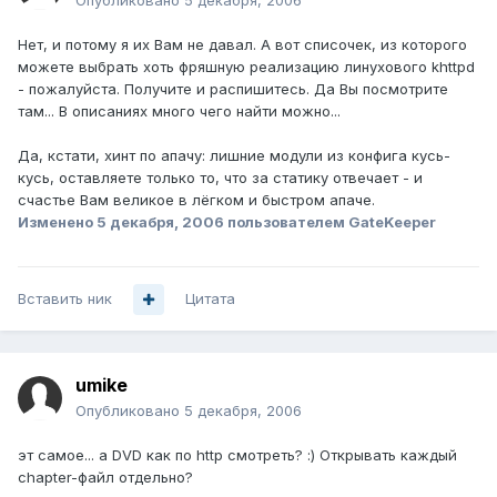
Опубликовано
5 декабря, 2006
Нет, и потому я их Вам не давал. А вот списочек, из которого
можете выбрать хоть фряшную реализацию линухового khttpd
- пожалуйста. Получите и распишитесь. Да Вы посмотрите
там... В описаниях много чего найти можно...
Да, кстати, хинт по апачу: лишние модули из конфига кусь-
кусь, оставляете только то, что за статику отвечает - и
счастье Вам великое в лёгком и быстром апаче.
Изменено
5 декабря, 2006
пользователем GateKeeper
Вставить ник
Цитата
umike
Опубликовано
5 декабря, 2006
эт самое... а DVD как по http смотреть? :) Открывать каждый
chapter-файл отдельно?