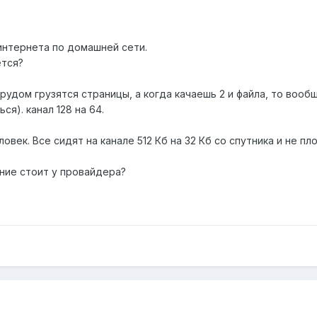
 интернета по домашней сети.
ется?
трудом грузятся страницы, а когда качаешь 2 и файла, то вооб
ся). канал 128 на 64.
овек. Все сидят на канале 512 Кб на 32 Кб со спутника и не пл
ние стоит у провайдера?