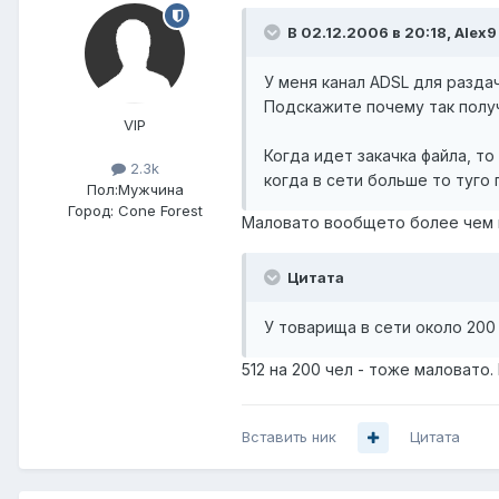
В 02.12.2006 в 20:18, Alex9
У меня канал ADSL для разда
Подскажите почему так полу
VIP
Когда идет закачка файла, то
2.3k
когда в сети больше то туго п
Пол:
Мужчина
Город:
Cone Forest
Маловато вообщето более чем н
Цитата
У товарища в сети около 200 
512 на 200 чел - тоже маловато.
Вставить ник
Цитата