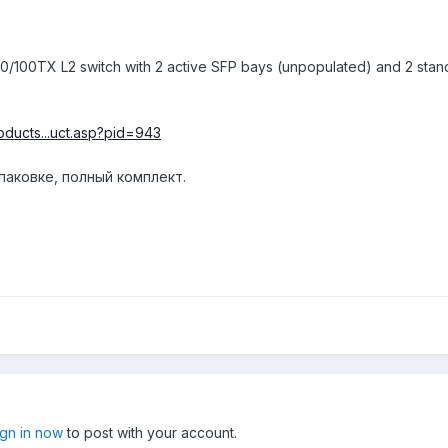
0/100TX L2 switch with 2 active SFP bays (unpopulated) and 2 sta
roducts...uct.asp?pid=943
паковке, полный комплект.
ign in now
to post with your account.