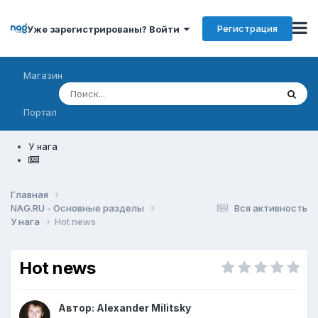
Регистрация
Уже зарегистрированы? Войти
Магазин
Портал
У нага
Главная
NAG.RU - Основные разделы
Вся активность
У нага
Hot news
Hot news
Автор:
Alexander Militsky