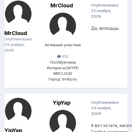
MrCloud
Опубликовано
23 ноября,
2006
Да, молодцы.
MrCloud
Опубликовано
23 ноября,
Активный участник
2006
612
Пол:
Мужчина
Интересы:
SKYPE:
MRCLOUD
Город:
trinity.su
YipYap
Опубликовано
24 ноября,
2006
А вот кстати, каса
YipYap
Глобал-телекома.