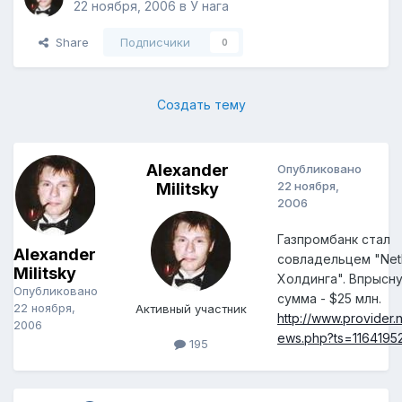
22 ноября, 2006
в
У нага
Share
Подписчики
0
Создать тему
Alexander
Опубликовано
22 ноября,
Militsky
2006
Газпромбанк стал
Alexander
совладельцем "Net
Militsky
Холдинга". Впрысн
Опубликовано
сумма - $25 млн.
22 ноября,
Активный участник
http://www.provider.n
2006
ews.php?ts=1164195
195