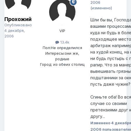
2006
(изменено)
Прохожий
Шли бы вы, Господа
Опубликовано
вашими процессами
4 декабря,
VIP
куда ни будь в бол
2006
подходящее место
13.4k
арбитраж например
Пол:
Не определился
на худой конец, на 
Интересы:
они же,
ни будь пустырь с 
родные
Город:
из обеих столиц
рапир. Что за мане
вывешивать грязны
подштанники за окн
пусть даже чужие?
Сгиньте оба! Во вс
случае со своими
претензиями друг 
другу...
Изменено
4 декабря
2006
пользователе