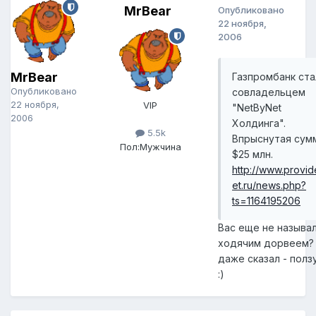
MrBear
Опубликовано
22 ноября,
2006
MrBear
Газпромбанк ста
Опубликовано
совладельцем
22 ноября,
VIP
"NetByNet
2006
Холдинга".
5.5k
Впрыснутая сумм
Пол:
Мужчина
$25 млн.
http://www.provid
et.ru/news.php?
ts=1164195206
Вас еще не называ
ходячим дорвеем?
даже сказал - ползу
:)