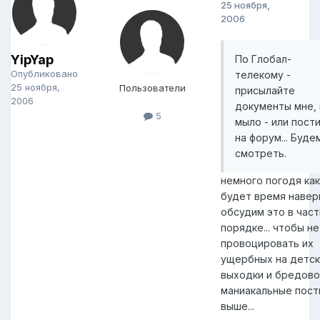
25 ноября,
2006
YipYap
По Глобал-
Опубликовано
телекому -
25 ноября,
Пользователи
присылайте
2006
документы мне, 
5
мыло - или пост
на форум... Буде
смотреть.
немного погодя как
будет время навер
обсудим это в час
порядке... чтобы не
провоцировать их
ущербных на детс
выходки и бредово
маниакальные пост
выше...