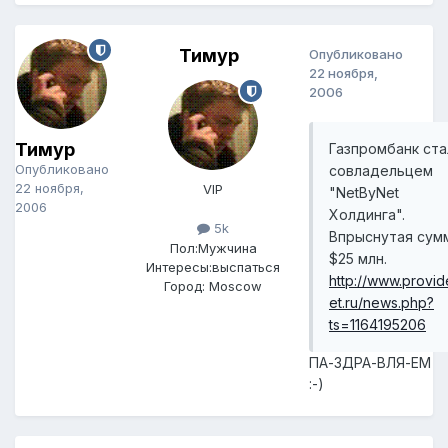
Тимур
Опубликовано
22 ноября,
2006
Тимур
Газпромбанк ста
Опубликовано
совладельцем
22 ноября,
VIP
"NetByNet
2006
Холдинга".
5k
Впрыснутая сумм
Пол:
Мужчина
$25 млн.
Интересы:
выспаться
http://www.provid
Город:
Moscow
et.ru/news.php?
ts=1164195206
ПА-ЗДРА-ВЛЯ-ЕМ
:-)