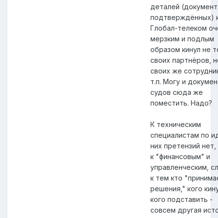
деталей (документ
подтверждённых) 
Глобал-телеком оч
мерзким и подлым
образом кинул не т
своих партнёров, н
своих же сотрудни
т.п. Могу и докуме
судов сюда же
поместить. Надо?
К техническим
специалистам по и
них претензий нет,
к "финансовым" и
управленческим, с
к тем кто "принима
решения," кого кин
кого подставить -
совсем другая ист