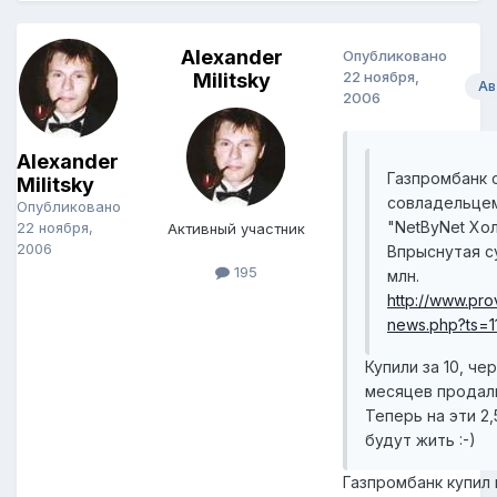
Alexander
Опубликовано
22 ноября,
Militsky
Ав
2006
Alexander
Газпромбанк 
Militsky
совладельце
Опубликовано
"NetByNet Хол
22 ноября,
Активный участник
2006
Впрыснутая с
195
млн.
http://www.prov
news.php?ts=
Купили за 10, че
месяцев продали
Теперь на эти 2
будут жить :-)
Газпромбанк купил 