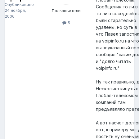
Опубликовано
Сообщения то ли в 
24 ноября,
Пользователи
то ли в соседней в
2006
были старательно
5
удалены, но суть в
что Павел запостил
на voipinfo.ru на что
вышеуказанный по
сообщил "какие до
и "долго читать
voipinfo.ru"
Ну так правильно, д
Несколько кинутых
Глобал-телекомом
компаний там
предъявляло претен
А вот насчет долгов
вот, к примеру мог
постить ну очень м