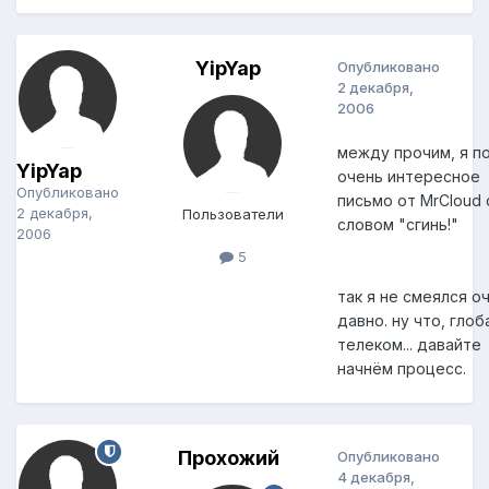
YipYap
Опубликовано
2 декабря,
2006
между прочим, я п
YipYap
очень интересное
Опубликовано
письмо от MrCloud 
2 декабря,
Пользователи
словом "сгинь!"
2006
5
так я не смеялся о
давно. ну что, глоб
телеком... давайте
начнём процесс.
Прохожий
Опубликовано
4 декабря,