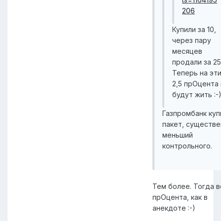
206
Купили за 10,
через пару
месяцев
продали за 25
Теперь на эт
2,5 прОцента 
будут жить :-
Газпромбанк куп
пакет, существ
меньший
контрольного.
Тем более. Тогда в
прОцента, как в
анекдоте :-)