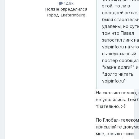
12.9k
этой, то ли в
Пол:
Не определился
соседней ветке
Город:
Ekaterinburg
были старатель
удалены, но суть
том что Павел
запостил линк на
voipinfo.ru на что
вышеуказанный
постер сообщил
"какие долги?" и
"долго читать
voipinfo.ru"
На сколько помню,
не удалялись. Тем 
тчательно. :-)
По Глобал-телеком
присылайте докум
мне, в мыло - или