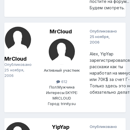
постите на форум...
Будем смотреть.
MrCloud
Опубликовано
25 ноября,
2006
Alex, YipYap
MrCloud
зарегистрировался.
Опубликовано
расскажи как ты
25 ноября,
Активный участник
наработал на минус
2006
или 70К$ за счет Г-
612
Только здесь это н
Пол:
Мужчина
обязательно делать
Интересы:
SKYPE:
MRCLOUD
Город:
trinity.su
YipYap
Опубликовано