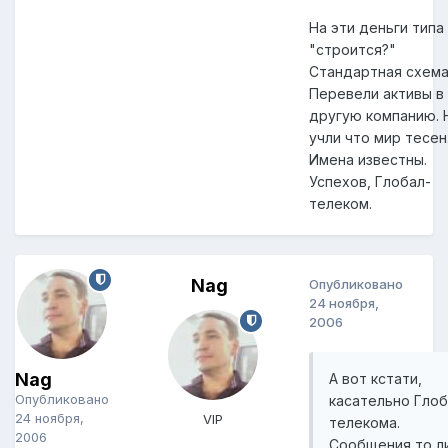
На эти деньги типа 
"строится?"
Стандартная схема
Перевели активы в
другую компанию. 
учли что мир тесен
Имена известны.
Успехов, Глобал-
телеком.
Nag
Опубликовано
24 ноября,
2006
Nag
А вот кстати,
Опубликовано
касательно Глоб
24 ноября,
VIP
телекома.
2006
Сообщения то л