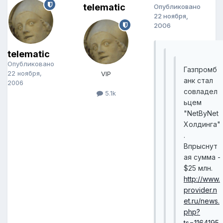
telematic
Опубликовано
22 ноября,
2006
telematic
Опубликовано
Газпромб
22 ноября,
VIP
анк стал
2006
совладел
5.1k
ьцем
"NetByNet
Холдинга"
.
Впрыснут
ая сумма -
$25 млн.
http://www.
provider.n
et.ru/news.
php?
ts=1164195