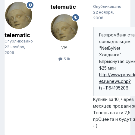
telematic
Опубликовано
22 ноября,
2006
telematic
Газпромбанк ста
Опубликовано
совладельцем
22 ноября,
VIP
"NetByNet
2006
Холдинга".
5.1k
Впрыснутая сумм
$25 млн.
http://www.provid
et.ru/news.php?
ts=1164195206
Купили за 10, через
месяцев продали за
Теперь на эти 2,5
прОцента и будут 
:-)