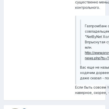
существенно мень
контрольного.
Газпромбанк 
совладельце
"NetByNet Хол
Впрыснутая с
млн.
http://www.prov
news.php?ts=
Вас еще не назы
ходячим дорвее
даже сказал - пол
Если быть совсем т
наверное, скорее, 