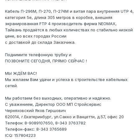
Кабель П-296М, П-270, П-274М и витая пара внутренняя UTP 4,
категория 5е, длина 305 метров в коробке, внешняя
экранированная FTP 4 производитель фирма NEOMAX,
Тайвань продаётся в любых количествах по стабильно низкой
цене, во всех городах России
с доставкой до склада Заказчика.
Поднимите телефонную трубку и
ПОЗВОНИТЕ СЕГОДНЯ, ПРЯМО СЕЙЧАС !
МЫ ЖДЁМ ВАС!
Мы желаем Вам удачи и успеха в строительстве кабельных
сетей.
Мы работаем без выходных, оперативно и надёжно.
С уважением, Директор ООО МП Стройсервис
Черняховский Яков Гиршович
620014, г.Екатеринбург, ул.Сакко и Ванцетти, д.57, офис 20
Телефон: 8-9089107650, 8-343 3763782
Телефон-факс: 8-343 3765689
ICQ: 157804223