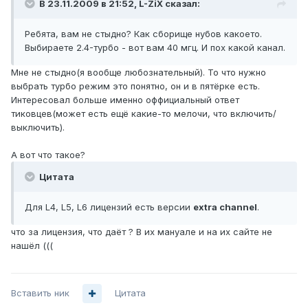
В 23.11.2009 в 21:52, L-ZiX сказал:
Ребята, вам не стыдно? Как сборище нубов какоето.
Выбираете 2.4-турбо - вот вам 40 мгц. И пох какой канал.
Мне не стыдно(я вообще любознательный). То что нужно
выбрать турбо режим это понятно, он и в пятёрке есть.
Интересовал больше именно оффициальный ответ
тиковцев(может есть ещё какие-то мелочи, что включить/
выключить).
А вот что такое?
Цитата
Для L4, L5, L6 лицензий есть версии
extra channel
.
что за лицензия, что даёт ? В их мануале и на их сайте не
нашёл (((
Вставить ник
Цитата