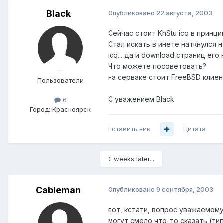
Black
Опубликовано
22 августа, 2003
Сейчас стоит KhStu icq в принци
Стал искать в инете наткнулся 
icq... да и download страниц его
Что можете посоветовать?
на серваке стоит FreeBSD клие
Пользователи
С уважением Black
6
Город:
Красноярск
Вставить ник
Цитата
3 weeks later...
Cableman
Опубликовано
9 сентября, 2003
вот, кстати, вопрос уважаемом
могут смело что-то сказать (тип