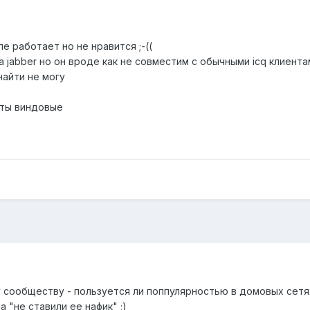
пе работает но не нравится ;-((
на jabber но он вроде как не совместим с обычными icq клиен
 найти не могу
нты виндовые
у сообществу - пользуется ли поппулярностью в домовых сетя
а "не ставили ее нафик" ;)