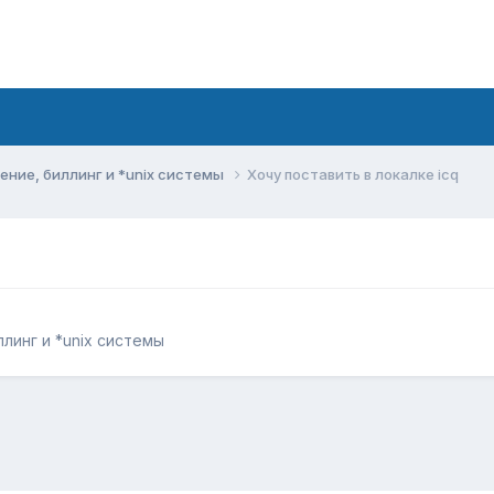
ние, биллинг и *unix системы
Хочу поставить в локалке icq
линг и *unix системы