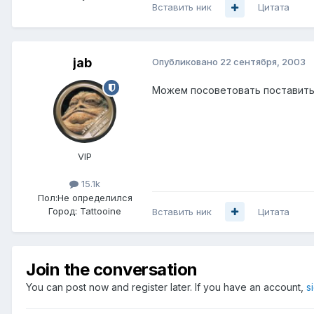
Вставить ник
Цитата
jab
Опубликовано
22 сентября, 2003
Можем посоветовать поставить i
VIP
15.1k
Пол:
Не определился
Город:
Tattooine
Вставить ник
Цитата
Join the conversation
You can post now and register later. If you have an account,
s