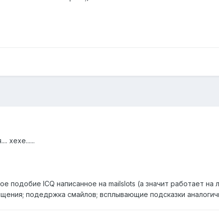
 хехе......
ое подобие ICQ написанное на mailslots (а значит работает н
щения; подедржка смайлов; всплывающие подсказки аналогичны