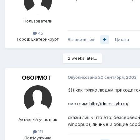
Пользователи
45
Город:
Екатеринбург
Вставить ник
Цитата
2 weeks later...
O6OPMOT
Опубликовано
20 сентября, 2003
:))) как тяжко людям приходится....
смотрим:
http://dmess.ytu.ru/
скажи лишь что это: безсерверн
Активный участник
winpopup); личные и общие сооб
111
Пол:
Мужчина