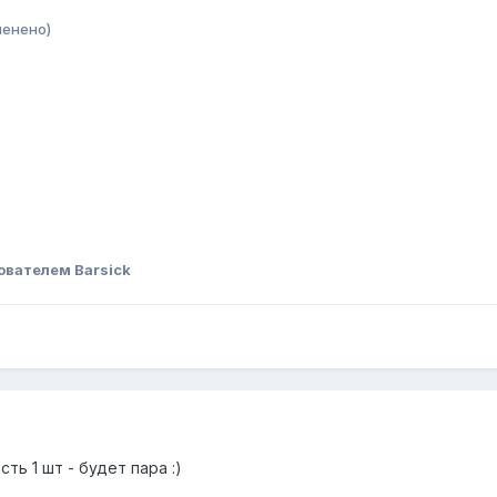
менено)
ователем Barsick
ть 1 шт - будет пара :)