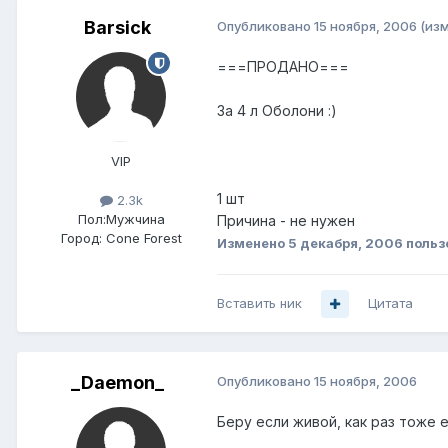
Barsick
Опубликовано
15 ноября, 2006
(из
===ПРОДАНО===
За 4 л Оболони :)
VIP
1 шт
2.3k
Пол:
Мужчина
Причина - не нужен
Город:
Cone Forest
Изменено
5 декабря, 2006
польз
Вставить ник
Цитата
_Daemon_
Опубликовано
15 ноября, 2006
Беру если живой, как раз тоже ес