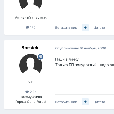
Активный участник
176
Вставить ник
Цитата
Barsick
Опубликовано
16 ноября, 2006
Пиши в личку
Только БП полудохлый - надо эл
VIP
2.3k
Пол:
Мужчина
Город:
Cone Forest
Вставить ник
Цитата