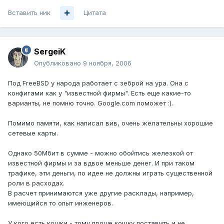
Вставить ник
Цитата
SergeiK
Опубликовано
9 ноября, 2006
Под FreeBSD у народа работает с зеброй на ура. Она с
конфигами как у "известной фирмы". Есть еще какие-то
варианты, не помню точно. Google.com поможет :).
Помимо памяти, как написал вив, очень желательны хорошие
сетевые карты.
Однако 50Мбит в сумме - можно обойтись железкой от
известной фирмы и за вдвое меньше денег. И при таком
трафике, эти деньги, по идее не должны играть существенной
роли в расходах.
В расчет принимаются уже другие расклады, например,
имеющийся то опыт инженеров.
У кого есть кошки - тому проще кошку поставить и не