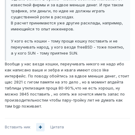
известной фирмы и за вдвое меньше денег. И при таком
трафике, эти деньги, по идее не должны играть
существенной роли в расходах.
В расчет принимаются уже другие расклады, например,
имеющийся то опыт инженеров.
У кого есть кошки - тому проще кошку поставить и не
переучивать народ, у кого везде freeBSD - тоже понятно,
а у кого SUN - тому приятнее SUN.
Вообще у нас везде кошки, переучивать никого не надо ибо
как написано выше и зебра и квага имеют cisco like
интерфейс. По поводу обойтись за вдвое меньше денег, стоит
щас 2821 с гигом памяти на это дело , но в момент апдейта
таблицы утилизация проца 80-90%,что не есть хорошо, ну
можно 3845 поставить , но опять же хочется иметь запас по
производительностии чтобы пару-тройку лет не думать как
там bgp поживает.
Вставить ник
Цитата