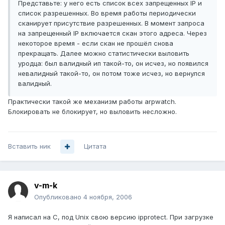
Представьте: у него есть список всех запрещенных IP и
список разрешенных. Во время работы периодически
сканирует присутствие разрешенных. В момент запроса
на запрещенный IP включается скан этого адреса. Через
некоторое время - если скан не прошёл снова
прекращать. Далее можно статистически выловить
уродца: был валидный ип такой-то, он исчез, но появился
невалидный такой-то, он потом тоже исчез, но вернулся
валидный.
Практически такой же механизм работы arpwatch.
Блокировать не блокирует, но выловить несложно.
Вставить ник
Цитата
v-m-k
Опубликовано
4 ноября, 2006
Я написал на C, под Unix свою версию ipprotect. При загрузке