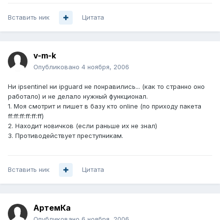
Вставить ник
Цитата
v-m-k
Опубликовано
4 ноября, 2006
Ни ipsentinel ни ipguard не понравились... (как то странно оно
работало) и не делало нужный функционал.
1. Моя смотрит и пишет в базу кто online (по приходу пакета
ff:ff:ff:ff:ff:ff)
2. Находит новичков (если раньше их не знал)
3. Противодействует преступникам.
Вставить ник
Цитата
АртемКа
Опубликовано
6 ноября, 2006