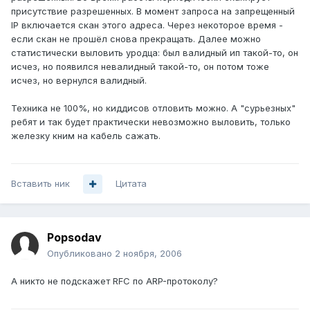
присутствие разрешенных. В момент запроса на запрещенный
IP включается скан этого адреса. Через некоторое время -
если скан не прошёл снова прекращать. Далее можно
статистически выловить уродца: был валидный ип такой-то, он
исчез, но появился невалидный такой-то, он потом тоже
исчез, но вернулся валидный.
Техника не 100%, но киддисов отловить можно. А "сурьезных"
ребят и так будет практически невозможно выловить, только
железку кним на кабель сажать.
Вставить ник
Цитата
Popsodav
Опубликовано
2 ноября, 2006
А никто не подскажет RFC по ARP-протоколу?