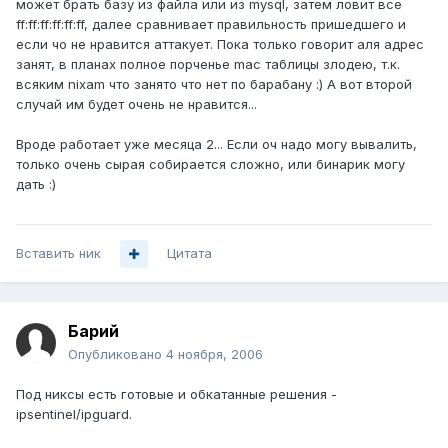
может брать базу из файла или из mysql, затем ловит все
ff:ff:ff:ff:ff:ff, далее сравнивает правильность пришедшего и
если чо не нравится аттакует. Пока только говорит аля адрес
занят, в планах полное порченье mac таблицы злодею, т.к.
всяким nixam что занято что нет по барабану :) А вот второй
случай им будет очень не нравится...
Вроде работает уже месяца 2... Если оч надо могу вывалить,
только очень сырая собирается сложно, или бинарик могу
дать :)
Вставить ник
Цитата
Барий
Опубликовано
4 ноября, 2006
Под никсы есть готовые и обкатанные решения -
ipsentinel/ipguard.