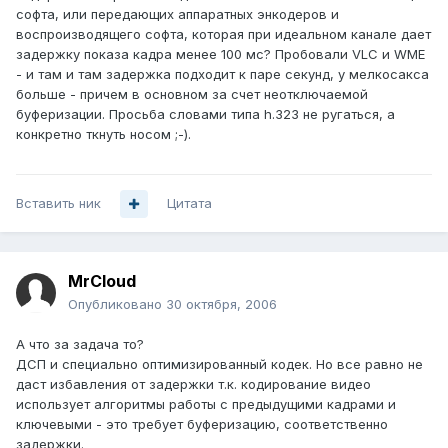
софта, или передающих аппаратных энкодеров и
воспроизводящего софта, которая при идеальном канале дает
задержку показа кадра менее 100 мс? Пробовали VLC и WME
- и там и там задержка подходит к паре секунд, у мелкосакса
больше - причем в основном за счет неотключаемой
буферизации. Просьба словами типа h.323 не ругаться, а
конкретно ткнуть носом ;-).
Вставить ник
Цитата
MrCloud
Опубликовано
30 октября, 2006
А что за задача то?
ДСП и специально оптимизированный кодек. Но все равно не
даст избавления от задержки т.к. кодирование видео
использует алгоритмы работы с предыдущими кадрами и
ключевыми - это требует буферизацию, соответственно
задержки.