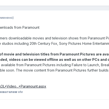
зменено)
ownloads from Paramount
nsumers downloadable movies and television shows from Paramount Pi
ie studios including 20th Century Fox, Sony Pictures Home Entertai
of movie and television titles from Paramount Pictures are ava
ed, videos can be viewed offline as well as on other PCs and 
l be available from Paramount Pictures including Failure to Launch, Br
ilable soon. The movie content from Paramount Pictures further builds
/AOL+Video...+Paramount.aspx
зователем vIv