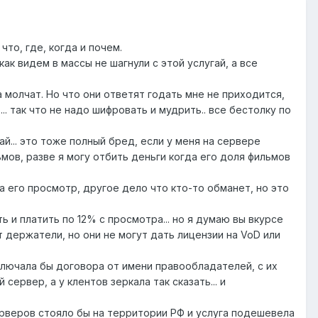
то, где, когда и почем.
ак видем в массы не шагнули с этой услугай, а все
 молчат. Но что они ответят годать мне не приходится,
. так что не надо шифровать и мудрить.. все бестолку по
й... это тоже полный бред, если у меня на сервере
ьмов, разве я могу отбить деньги когда его доля фильмов
 его просмотр, другое дело что кто-то обманет, но это
 и платить по 12% с просмотра... но я думаю вы вкурсе
 держатели, но они не могут дать лицензии на VoD или
лючала бы договора от имени правообладателей, с их
сервер, а у клентов зеркала так сказать... и
серверов стояло бы на территории РФ и услуга подешевела