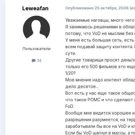
Leweafan
Опубликовано
25 октября, 2006
(и
Уважаемые наговцы, много чего 
Я занимаюсь решениями в област
потому, что VoD не мыслим без 
У меня есть большая сеть, есть
всем подавай защиту контента. 
Пользователи
сути.
Другие товарищи просят деньги 
34
только его 500 фильмов это еще
1/20?
Мое мнение надо контент облад
дело десятое...
Вот есть у нас еще такое общес
что такое РОМС и что сделают 
FoD.
Вообще мне видится хорошее ко
разрешения разумеется, на терри
зарабатывали бы все на VoD и к
Если бы VoD шагнул в массы, а 