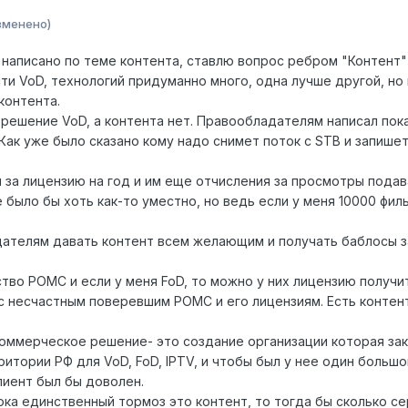
зменено)
написано по теме контента, ставлю вопрос ребром "Контент" ч
и VoD, технологий придуманно много, одна лучше другой, но к
контента.
 решение VoD, а контента нет. Правообладателям написал пока
Как уже было сказано кому надо снимет поток с STB и запишет..
за лицензию на год и им еще отчисления за просмотры подава
 было бы хоть как-то уместно, но ведь если у меня 10000 фил
ателям давать контент всем желающим и получать баблосы за
тво РОМС и если у меня FoD, то можно у них лицензию получить
с несчастным поверевшим РОМС и его лицензиям. Есть контент
ммерческое решение- это создание организации которая зак
тории РФ для VoD, FoD, IPTV, и чтобы был у нее один большой 
лиент был бы доволен.
пока единственный тормоз это контент, то тогда бы сколько 