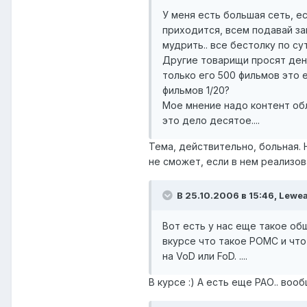
У меня есть большая сеть, е
приходится, всем подавай защ
мудрить.. все бестолку по сут
Другие товарищи просят день
только его 500 фильмов это е
фильмов 1/20?
Мое мнение надо контент об
это дело десятое....
Тема, действительно, больная. Н
не сможет, если в нем реализов
В 25.10.2006 в 15:46, Lewe
Вот есть у нас еще такое об
вкурсе что такое РОМС и что
на VoD или FoD. ....
В курсе :) А есть еще РАО.. во