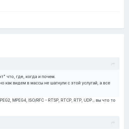
" что, где, когда и почем.
 как видем в массы не шагнули с этой услугай, а все
EG2, MPEG4, ISO/RFC - RTSP, RTCP, RTP, UDP... вы что то