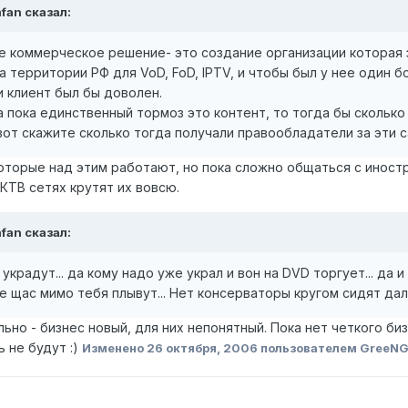
afan сказал:
 коммерческое решение- это создание организации которая 
 территории РФ для VoD, FoD, IPTV, и чтобы был у нее один бол
и клиент был бы доволен.
 а пока единственный тормоз это контент, то тогда бы скольк
от скажите сколько тогда получали правообладатели за эти с
 которые над этим работают, но пока сложно общаться с ино
 КТВ сетях крутят их вовсю.
afan сказал:
украдут... да кому надо уже украл и вон на DVD торгует... да и 
 щас мимо тебя плывут... Нет консерваторы кругом сидят даль
ьно - бизнес новый, для них непонятный. Пока нет четкого биз
ь не будут :)
Изменено
26 октября, 2006
пользователем GreeN