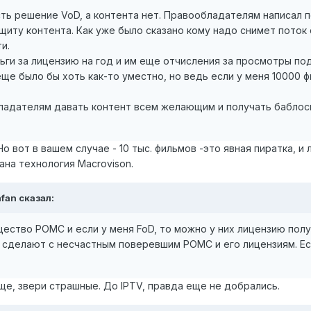
сть решение VoD, а контента нет. Правообладателям написал п
иту контента. Как уже было сказано кому надо снимет поток с
и.
ги за лицензию на год и им еще отчисления за просмотры пода
ще было бы хоть как-то уместно, но ведь если у меня 10000 ф
ладателям давать контент всем желающим и получать баблосы 
о вот в вашем случае - 10 тыс. фильмов -это явная пиратка, и 
ана технология Macrovison.
afan сказал:
щество РОМС и если у меня FoD, то можно у них лицензию получ
 сделают с несчастным поверевшим РОМС и его лицензиям. Ес
обще, звери страшные. До IPTV, правда еще не добрались.