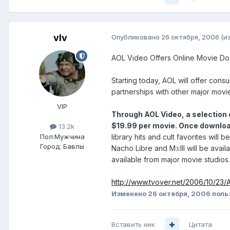
vIv
Опубликовано
26 октября, 2006
(и
AOL Video Offers Online Movie D
Starting today, AOL will offer co
partnerships with other major mov
VIP
Through AOL Video, a selection 
$19.99 per movie. Once download
13.2k
Пол:
Мужчина
library hits and cult favorites wil
Город:
Бавлы
Nacho Libre and M:i:III will be ava
available from major movie studios.
http://www.tvover.net/2006/10/23
Изменено
26 октября, 2006
поль
Вставить ник
Цитата