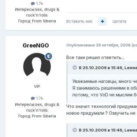
1.7k
Интересы:
sex, drugs &
rock'n'rolls
Город:
From Siberia
Вставить ник
Цитата
GreeNGO
Опубликовано
26 октября, 2006
(и
Все таки решил ответить...
В 25.10.2006 в 15:46, Lewe
Уважаемые наговцы, много че
VIP
Я занимаюсь решениями в обл
потому, что VoD не мыслим б
1.7k
Интересы:
sex, drugs &
Что значит технологий придумано
rock'n'rolls
новое придумали ? Озвучить не
Город:
From Siberia
В 25.10.2006 в 15:46, Lewe