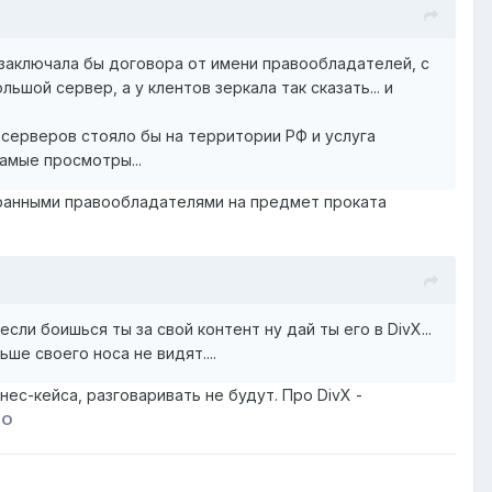
заключала бы договора от имени правообладателей, с
ьшой сервер, а у клентов зеркала так сказать... и
о серверов стояло бы на территории РФ и услуга
амые просмотры...
странными правообладателями на предмет проката
если боишься ты за свой контент ну дай ты его в DivX...
ше своего носа не видят....
нес-кейса, разговаривать не будут. Про DivX -
GO