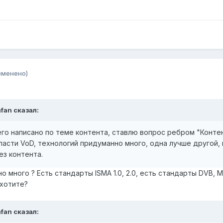
зменено)
afan сказал:
го написано по теме контента, ставлю вопрос ребром "Контент
асти VoD, технологий придуманно много, одна лучше другой, но
ез контента.
 много ? Есть стандарты ISMA 1.0, 2.0, есть стандарты DVB, MP
 хотите?
afan сказал: