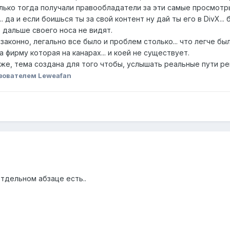
лько тогда получали правообладатели за эти самые просмотры..
.. да и если боишься ты за свой контент ну дай ты его в DivX..
 дальше своего носа не видят.
законно, легально все было и проблем столько... что легче бы
 фирму которая на канарах... и коей не существует.
 же, тема создана для того чтобы, услышать реальные пути 
зователем Leweafan
тдельном абзаце есть..