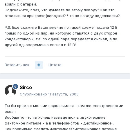
взяли с батареи.
Подскажите, плиз, что думаете по этому поводу? Как это
отразиться при грозе(наводки)? Что по поводу надежности?
P.S. Еще скажите Ваше мнение по такой схеме: подача 12 В
прямо по одной из пар, на которую ставятся с двух сторон
конденстаноры, т.е. по одной паре передается сигнал, а по
другой одновеременно сигнал и 12 В!
Вставить ник
Цитата
Sirco
Опубликовано
11 августа, 2003
Ты бы прямо к молнии подключился - там же електроенергии
океан
Вообще то что ты хочеш называеться в звукотехнике
фантомное питание - а в телефонистов - дистанционное .
Как правильно сделать фантомное/дистанционное питание