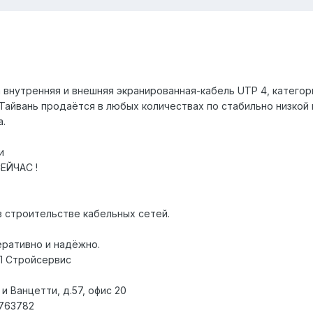
а внутренняя и внешняя экранированная-кабель UTP 4, категор
айвань продаётся в любых количествах по стабильно низкой 
а.
и
ЕЙЧАС !
в строительстве кабельных сетей.
ративно и надёжно.
П Стройсервис
 и Ванцетти, д.57, офис 20
3763782