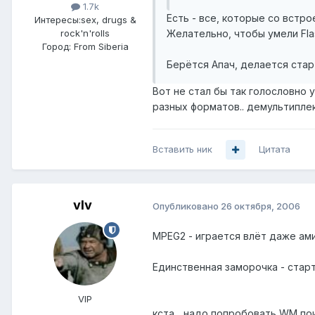
1.7k
Есть - все, которые со встро
Интересы:
sex, drugs &
Желательно, чтобы умели Fla
rock'n'rolls
Город:
From Siberia
Берётся Апач, делается стар
Вот не стал бы так голословно
разных форматов.. демультиплек
Вставить ник
Цитата
vIv
Опубликовано
26 октября, 2006
MPEG2 - играется влёт даже ами
Единственная заморочка - старт
VIP
кста... надо попробовать WM по