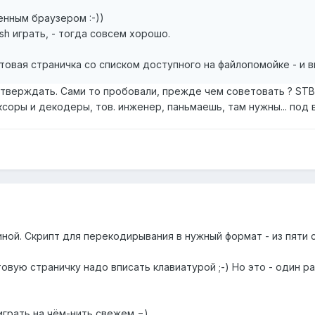
енным браузером :-))
sh играть, - тогда совсем хорошо.
товая страничка со списком доступного на файлопомойке - и 
 утверждать. Сами то пробовали, прежде чем советовать ? ST
соры и декодеры, тов. инженер, паньмаешь, там нужны... под в
ной. Скрипт для перекодирывания в нужный формат - из пяти ст
овую страничку надо вписать клавиатурой ;-) Но это - один р
играть на чём-нить свежем =)