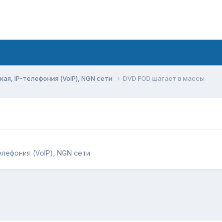
ая, IP-телефония (VoIP), NGN сети
DVD FOD шагает в массы
елефония (VoIP), NGN сети