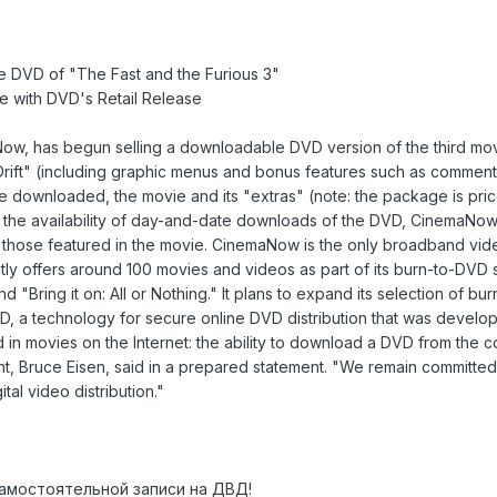
DVD of "The Fast and the Furious 3"
 with DVD's Retail Release
 has begun selling a downloadable DVD version of the third movie 
rift" (including graphic menus and bonus features such as commenta
e downloaded, the movie and its "extras" (note: the package is pri
the availability of day-and-date downloads of the DVD, CinemaNow i
r to those featured in the movie. CinemaNow is the only broadband vi
ly offers around 100 movies and videos as part of its burn-to-DVD 
nd "Bring it on: All or Nothing." It plans to expand its selection o
D, a technology for secure online DVD distribution that was develo
d in movies on the Internet: the ability to download a DVD from th
nt, Bruce Eisen, said in a prepared statement. "We remain committe
ital video distribution."
самостоятельной записи на ДВД!