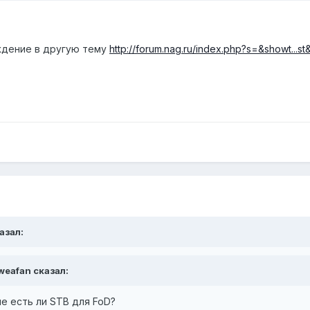
ждение в другую тему
http://forum.nag.ru/index.php?s=&showt...s
казал:
weafan сказал:
 есть ли STB для FoD?