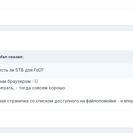
afan сказал:
сть ли STB для FoD?
ным браузером :-))
играть, - тогда совсем хорошо.
ая страничка со списком доступного на файлопомойке - и впе