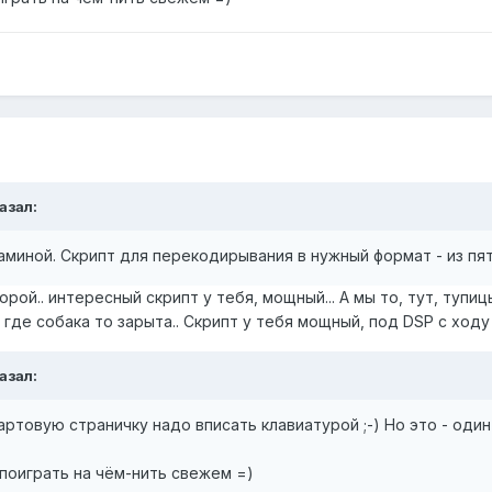
казал:
миной. Скрипт для перекодирывания в нужный формат - из пяти
орой.. интересный скрипт у тебя, мощный... А мы то, тут, туп
 где собака то зарыта.. Скрипт у тебя мощный, под DSP с ходу 
казал:
артовую страничку надо вписать клавиатурой ;-) Но это - оди
 поиграть на чём-нить свежем =)