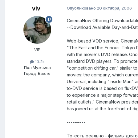
vIv
Опубликовано
20 октября, 2006
CinemaNow Offering Downloadable 
--Download Available Day-and-Date
Web-based VOD service, CinemaNow,
"The Fast and the Furious: Tokyo D
VIP
with the movie's DVD release. Onc
standard DVD players. To promote 
13.2k
Пол:
Мужчина
"competition drifting car," simila
Город:
Бавлы
movies: the company, which current
Universal, including "Inside Man" a
to-DVD service is based on fluxDV
to experience a major step forwar
retail outlets," CinemaNow preside
has joined us at the forefront of dig
----------
То-есть реально - фильмы для 