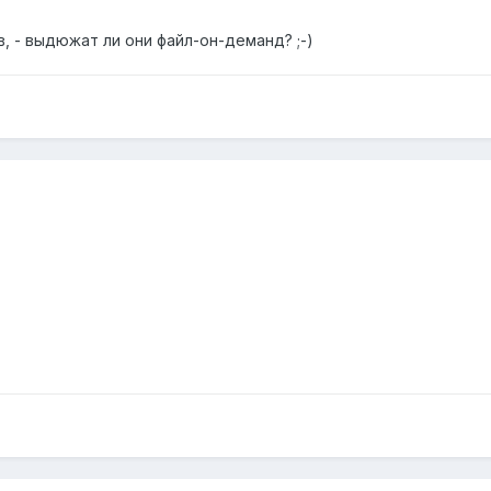
в, - выдюжат ли они файл-он-деманд? ;-)