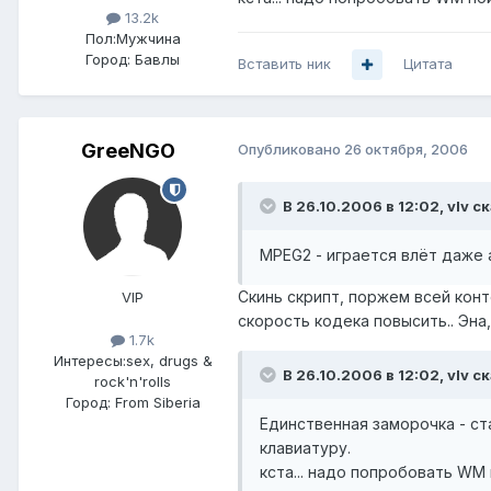
13.2k
Пол:
Мужчина
Город:
Бавлы
Вставить ник
Цитата
GreeNGO
Опубликовано
26 октября, 2006
В 26.10.2006 в 12:02, vIv с
MPEG2 - играется влёт даже а
Скинь скрипт, поржем всей конт
VIP
скорость кодека повысить.. Эна,
1.7k
Интересы:
sex, drugs &
В 26.10.2006 в 12:02, vIv с
rock'n'rolls
Город:
From Siberia
Единственная заморочка - ст
клавиатуру.
кста... надо попробовать WM