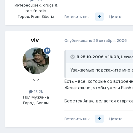
Интересы:
sex, drugs &
rock'n'rolls
Город:
From Siberia
Вставить ник
Цитата
vIv
Опубликовано
26 октября, 2006
В 25.10.2006 в 16:08, Lewe
Уважаемые подскажите мне е
VIP
Есть - все, которые со встроен
Желательно, чтобы умели Flash 
13.2k
Пол:
Мужчина
Берётся Апач, делается стартов
Город:
Бавлы
Вставить ник
Цитата