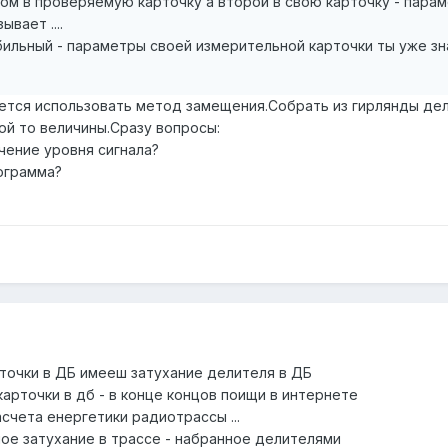
цом в проверяемую карточку а второй в свою карточку - пара
ывает ....
абильный - параметры своей измерительной карточки ты уже з
ается использовать метод замещения.Собрать из гирлянды дел
ой то величины.Сразу вопросы:
чение уровня сигнала?
рограмма?
очки в ДБ имееш затухание делителя в ДБ
арточки в дб - в конце концов поищи в интернете
счета енергетики радиотрассы ...
ное затухание в трассе - набранное делителями