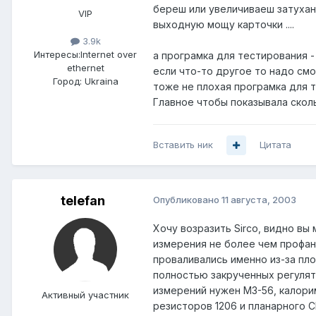
береш или увеличиваеш затухан
VIP
выходную мощу карточки ....
3.9k
Интересы:
Internet over
а програмка для тестирования -
ethernet
если что-то другое то надо смо
Город:
Ukraina
тоже не плохая програмка для те
Главное чтобы показывала скольк
Вставить ник
Цитата
telefan
Опубликовано
11 августа, 2003
Хочу возразить Sirco, видно вы
измерения не более чем профан
проваливались именно из-за пл
полностью закрученных регулят
измерений нужен М3-56, калори
Активный участник
резисторов 1206 и планарного 