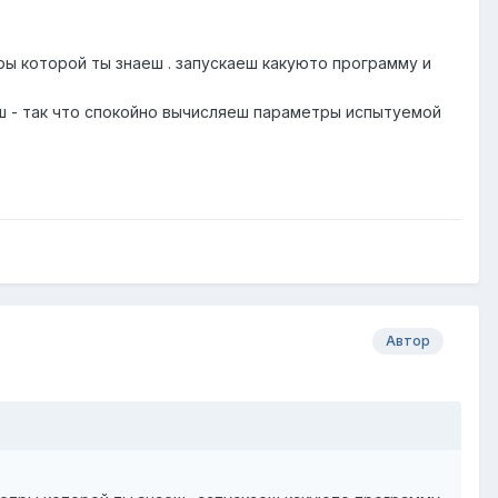
ры которой ты знаеш . запускаеш какуюто программу и
еш - так что спокойно вычисляеш параметры испытуемой
Автор