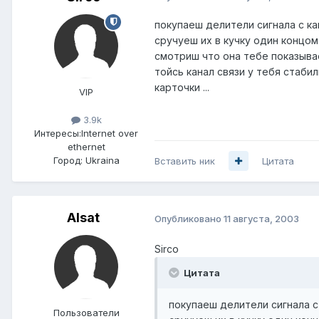
покупаеш делители сигнала с к
сручуеш их в кучку один концом
смотриш что она тебе показывает
тойсь канал связи у тебя стаб
карточки ...
VIP
3.9k
Интересы:
Internet over
ethernet
Город:
Ukraina
Вставить ник
Цитата
Alsat
Опубликовано
11 августа, 2003
Sirco
Цитата
покупаеш делители сигнала 
Пользователи