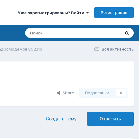
Регистрация
Уже зарегистрированы? Войти
диомодемов 802.11б
Вся активность
Share
Подписчики
0
Создать тему
Ответить