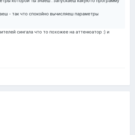
метры которой ты знаеш . запускаеш какуюто программу
наеш - так что спокойно вычисляеш параметры
ителей сингала что то похожее на аттенюатор :) и