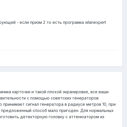
рующей - если призм 2 то есть програмка wlanexpert
мника карточки и такой плохой экранировке, все ваши
ствительности с помощью советских генераторов
 принимает сигнал генератора в радиусе метров 10, при
у предложенный способ мало пригоден. Для нормальных
зготовить детекторную головку с аттенюатором из