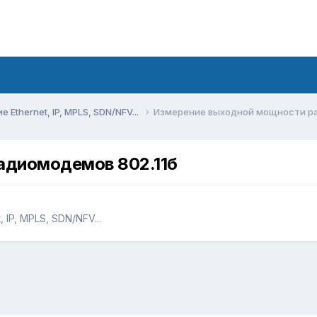
Ethernet, IP, MPLS, SDN/NFV...
Измерение выходной мощности ра
адиомодемов 802.11б
IP, MPLS, SDN/NFV...