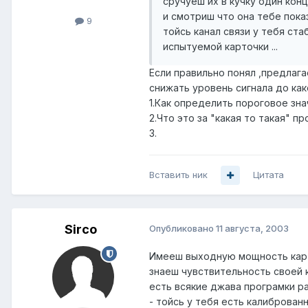
сручуеш их в кучку один кон
и смотриш что она тебе показ
9
тойсь канал связи у тебя ст
испытуемой карточки ...
Если правильно понял ,предлаг
снижать уровень сигнала до как
1.Как определить пороговое зна
2.Что это за "какая то такая" п
3.
Вставить ник
Цитата
Sirco
Опубликовано
11 августа, 2003
Имееш выходную мощность карт
знаеш чувствительность своей к
есть всякие джава програмки ра
- тойсь у тебя есть калиброван