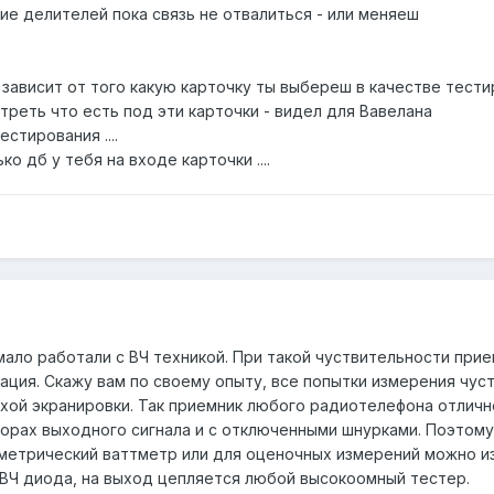
ие делителей пока связь не отвалиться - или меняеш
 зависит от того какую карточку ты выбереш в качестве тести
треть что есть под эти карточки - видел для Вавелана
стирования ....
о дб у тебя на входе карточки ....
 мало работали с ВЧ техникой. При такой чуствительности прие
ация. Скажу вам по своему опыту, все попытки измерения чу
охой экранировки. Так приемник любого радиотелефона отлично
орах выходного сигнала и с отключенными шнурками. Поэтом
метрический ваттметр или для оценочных измерений можно и
СВЧ диода, на выход цепляется любой высокоомный тестер.