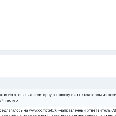
жно изготовить детекторную головку с аттенюатором из рези
й тестер.
редлагалось на www.comptek.ru -направленный ответвитель,С
усреднение идет за счет интегрирования измерительным при