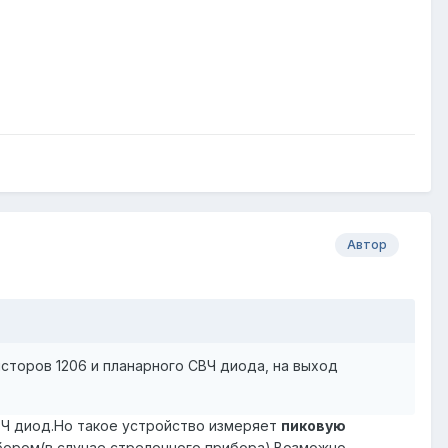
Автор
сторов 1206 и планарного СВЧ диода, на выход
ВЧ диод.Но такое устройство измеряет
пиковую
бором(в случае стрелочного прибора).Возможно