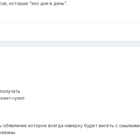
ов, которые "изо дня в день".
 получать
роект>узел
 обявление которое всегда наверху будет висеть с сыылкам
жеваны.