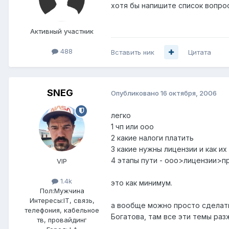
хотя бы напишите список вопрос
Активный участник
488
Вставить ник
Цитата
SNEG
Опубликовано
16 октября, 2006
легко
1 чп или ооо
2 какие налоги платить
3 какие нужны лицензии и как их
4 этапы пути - ооо>лицензии>п
VIP
1.4k
это как минимум.
Пол:
Мужчина
Интересы:
IT, связь,
а вообще можно просто сделать
телефония, кабельное
Богатова, там все эти темы раз
тв, провайдинг