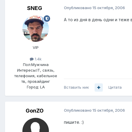
SNEG
Опубликовано
15 октября, 2006
А то из дня в день одни и теже в
VIP
1.4k
Пол:
Мужчина
Интересы:
IT, связь,
телефония, кабельное
тв, провайдинг
Город:
LA
Вставить ник
Цитата
GonZO
Опубликовано
15 октября, 2006
пишите. :)