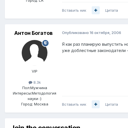
Город:
LA
Вставить ник
Цитата
Антон Богатов
Опубликовано
16 октября, 2006
Я как раз планирую выпустить 
уже доблестные законодатели -
VIP
8.3k
Пол:
Мужчина
Интересы:
Методология
науки :)
Город:
Москва
Вставить ник
Цитата
Join the conversation