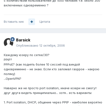
с количеством пользователей до 1000 человек т.е. около 300
включенных одновременно ?
Вставить ник
Цитата
Barsick
Опубликовано
12 октября, 2006
Каждому юзеру по сетке/30?
PPtP?
PPPoE? (как поднять более 10 сессий под виндой
одновременно - не знаю. Если кто заломал rasppoe - накрою
поляну)
...OpenVPN?
Наверно же не просто port isolation, иначе юзери не смогут
друг друга видеть принципиально... хотя... есть варианты:
1. Port isolation, DHCP, общение через PPtP - наиболее вероятно