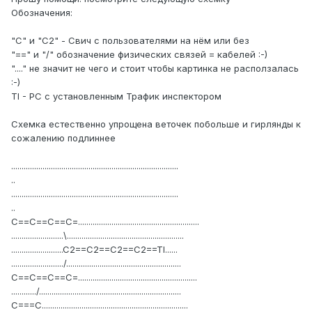
Обозначения:
"С" и "С2" - Свич с пользователями на нём или без
"==" и "/" обозначение физических связей = кабелей :-)
"...." не значит не чего и стоит чтобы картинка не расползалась
:-)
TI - PC c установленным Трафик инспектором
Схемка естественно упрощена веточек побольше и гирлянды к
сожалению подлиннее
................................................................................
..
................................................................................
..
С==С==С==С=..........................................................
.........................\........................................................
.........................C2==C2==C2==C2==TI......
........................./.......................................................
С==С==С==С=.........................................................
............/....................................................................
C===C......................................................................