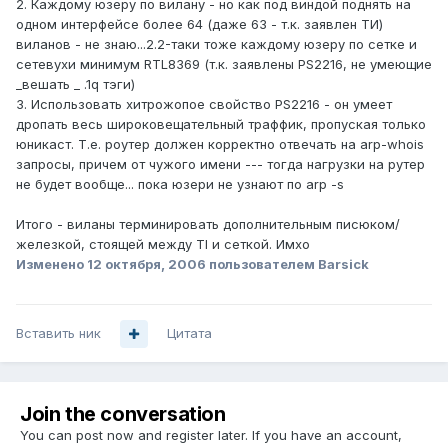
2. Каждому юзеру по вилану - но как под виндой поднять на
одном интерфейсе более 64 (даже 63 - т.к. заявлен ТИ)
виланов - не знаю...2.2-таки тоже каждому юзеру по сетке и
сетевухи минимум RTL8369 (т.к. заявлены PS2216, не умеющие
_вешать _ .1q тэги)
3. Использовать хитрожопое свойство PS2216 - он умеет
дропать весь широковещательный траффик, пропуская только
юникаст. Т.е. роутер должен корректно отвечать на arp-whois
запросы, причем от чужого имени --- тогда нагрузки на рутер
не будет вообще... пока юзери не узнают по arp -s
Итого - виланы терминировать дополнительным писюком/
железкой, стоящей между TI и сеткой. Имхо
Изменено
12 октября, 2006
пользователем Barsick
Вставить ник
Цитата
Join the conversation
You can post now and register later. If you have an account,