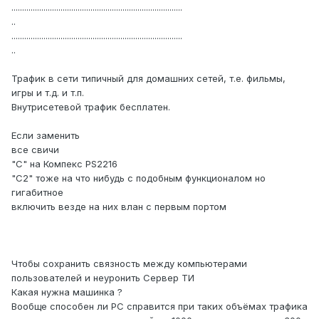
................................................................................
..
................................................................................
..
Трафик в сети типичный для домашних сетей, т.е. фильмы,
игры и т.д. и т.п.
Внутрисетевой трафик бесплатен.
Если заменить
все свичи
"С" на Компекс PS2216
"С2" тоже на что нибудь с подобным функционалом но
гигабитное
включить везде на них влан с первым портом
Чтобы сохранить связность между компьютерами
пользователей и неуронить Сервер ТИ
Какая нужна машинка ?
Вообще способен ли PC справится при таких объёмах трафика