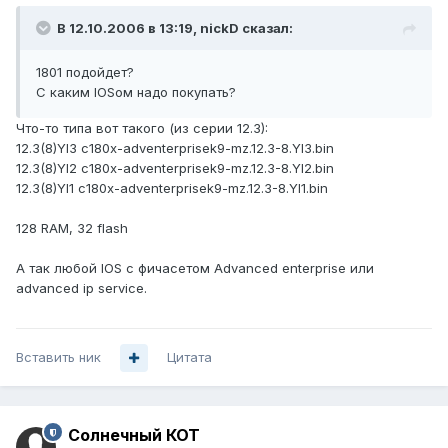
В 12.10.2006 в 13:19, nickD сказал:
1801 подойдет?
C каким IOSом надо покупать?
Что-то типа вот такого (из серии 12.3):
12.3(8)YI3 c180x-adventerprisek9-mz.12.3-8.YI3.bin
12.3(8)YI2 c180x-adventerprisek9-mz.12.3-8.YI2.bin
12.3(8)YI1 c180x-adventerprisek9-mz.12.3-8.YI1.bin
128 RAM, 32 flash
А так любой IOS с фичасетом Advanced enterprise или
advanced ip service.
Вставить ник
Цитата
Солнечный КОТ