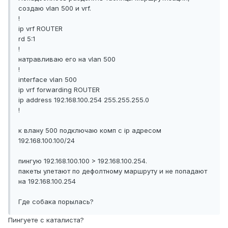
создаю vlan 500 и vrf.
!
ip vrf ROUTER
rd 5:1
!
натравливаю его на vlan 500
!
interface vlan 500
ip vrf forwarding ROUTER
ip address 192.168.100.254 255.255.255.0
!
к влану 500 подключаю комп с ip адресом
192.168.100.100/24
пингую 192.168.100.100 > 192.168.100.254.
пакеты улетают по дефолтному маршруту и не попадают
на 192.168.100.254
Где собака порылась?
Пингуете с каталиста?