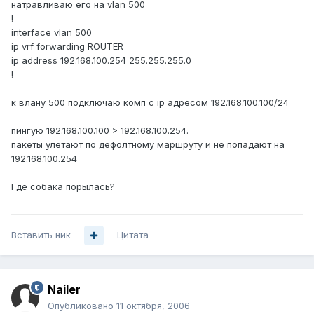
натравливаю его на vlan 500
!
interface vlan 500
ip vrf forwarding ROUTER
ip address 192.168.100.254 255.255.255.0
!
к влану 500 подключаю комп с ip адресом 192.168.100.100/24
пингую 192.168.100.100 > 192.168.100.254.
пакеты улетают по дефолтному маршруту и не попадают на
192.168.100.254
Где собака порылась?
Вставить ник
Цитата
Nailer
Опубликовано
11 октября, 2006