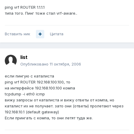
ping vrf ROUTER 1.1.1.1
типа того. Пинг тоже стал vrf-aware..
Вставить ник
Цитата
list
Опубликовано
11 октября, 2006
если пингую с каталиста
ping vrf ROUTER 192.168.100.100, то
на интерфейсе 192.168.100.100 компа
tcpdump -i eth0 icmp
вижу запросы от каталиста и вижу ответы от компа, но
каталист их не получает. зато они (ответы) пролетают через
192.168.10.1 (default gateway)
Если прингать с компа, то они летят туда же.