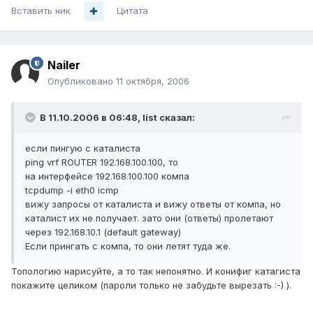
Вставить ник
Цитата
Nailer
Опубликовано
11 октября, 2006
В 11.10.2006 в 06:48, list сказал:
если пингую с каталиста
ping vrf ROUTER 192.168.100.100, то
на интерфейсе 192.168.100.100 компа
tcpdump -i eth0 icmp
вижу запросы от каталиста и вижу ответы от компа, но
каталист их не получает. зато они (ответы) пролетают
через 192.168.10.1 (default gateway)
Если прингать с компа, то они летят туда же.
Топологию нарисуйте, а то так непонятно. И конифиг катагиста
покажите целиком (пароли только не забудьте вырезать :-) ).