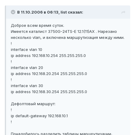
В 11.10.2006 в 06:13, list сказал:
Доброе всем время суток.
Имеется каталист 3750G-24TS-E 12.1(11)AX . Нарезано
несколько vlan, и включена маршрутизация между ними.
!
interface vlan 10
ip address 192.168.10.254 255.255.255.0
!
interface vlan 20
ip address 192.168.20.254 255.255.255.0
!
interface vlan 30
ip address 192.168.30.254 255.255.255.0
Дефолтовый маршрут:
!
ip default-gateway 192.168.10.1
!
Понадобилось разделить таблицы маршрутизации,