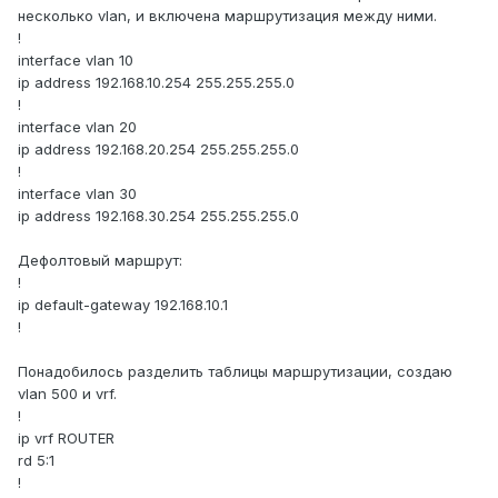
несколько vlan, и включена маршрутизация между ними.
!
interface vlan 10
ip address 192.168.10.254 255.255.255.0
!
interface vlan 20
ip address 192.168.20.254 255.255.255.0
!
interface vlan 30
ip address 192.168.30.254 255.255.255.0
Дефолтовый маршрут:
!
ip default-gateway 192.168.10.1
!
Понадобилось разделить таблицы маршрутизации, создаю
vlan 500 и vrf.
!
ip vrf ROUTER
rd 5:1
!