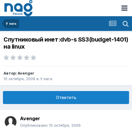
У нага
Спутниковый инет:dvb-s SS3(budget-1401)
на linux
Автор:
Avenger
10 октября, 2006
в
У нага
Ответить
Avenger
Опубликовано
10 октября, 2006