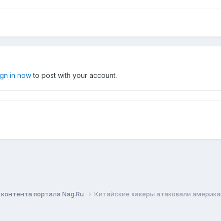
ign in now
to post with your account.
контента портала Nag.Ru
Китайские хакеры атаковали америк