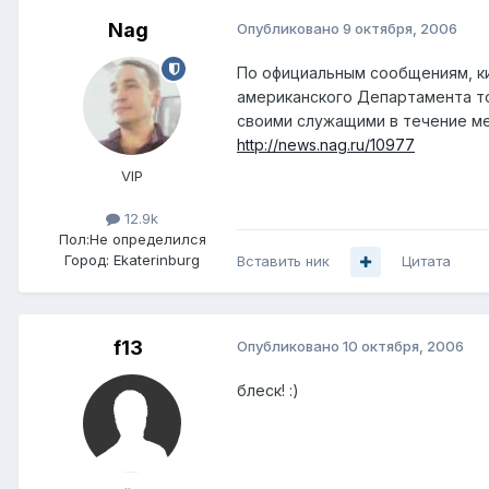
Nag
Опубликовано
9 октября, 2006
По официальным сообщениям, ки
американского Департамента то
своими служащими в течение ме
http://news.nag.ru/10977
VIP
12.9k
Пол:
Не определился
Город:
Ekaterinburg
Вставить ник
Цитата
f13
Опубликовано
10 октября, 2006
блеск! :)