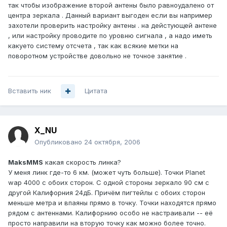
так чтобы изображение второй антены было равноудалено от
центра зеркала . Данный вариант выгоден если вы например
захотели проверить настройку антены . на дейстующей антене
, или настройку проводите по уровню сигнала , а надо иметь
какуето систему отсчета , так как всякие метки на
поворотном устройстве довольно не точное занятие .
Вставить ник
Цитата
X_NU
Опубликовано
24 октября, 2006
MaksMMS
какая скорость линка?
У меня линк где-то 6 км. (может чуть больше). Точки Planet
wap 4000 с обоих сторон. С одной стороны зеркало 90 см с
другой Калифорния 24дБ. Причём пигтейлы с обоих сторон
меньше метра и впаяны прямо в точку. Точки находятся прямо
рядом с антеннами. Калифорнию особо не настраивали -- её
просто направили на вторую точку как можно более точно.