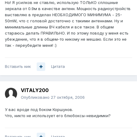
Но! Я усилков не ставлю, использую ТОЛЬКО сплошные
зеркала от 0.9м в качестве антенн. Мощность радиоустройств
выставляю в пределах НЕОБХОДИМОГО МИНИМУМА - 25-
50mW, что с головой достаточно с такими антеннами. Ну и
минимальные длинны ВЧ кабеля и все такое. В общем
стараюсь делать ПРАВИЛЬНО. И по этому поводу у меня есть
убеждение, что я в общем-то никому не мешаю. Если это не
так - переубедите меня! :)
Вставить ник
Цитата
VITALY200
Опубликовано
27 октября, 2006
У вас вроде под боком Коршунов.
Что, никто не использует его блюбоксы-невидимки?
Вставить ник
Цитата