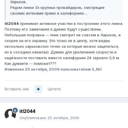
Харьков.
Рядом линки 3х крупных провайдеров, смотрящие
своими антенами прямо в калифорнию....
itl2044
принимал активное участеи в построении этого линка.
Поэтому его замечания я думаю будут существены.
Небольшая поправка -- линк смотрит не совсем в Харьков, а
скорее на его окраину. (Но точно не в центр, хотя видны
несколько харьковских точек за которые можно зацепиться,
но в соседних каналах). Думаю для увеличения скорости и
надёжности поставить вместо калифорнии 24 зеркало 0,9 м.
Как думаете -- поможет???
Изменено
25 октября, 2006
пользователем X_NU
Вставить ник
Цитата
itl2044
Опубликовано
25 октября, 2006