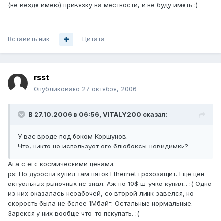
(не везде имею) привязку на местности, и не буду иметь :)
Вставить ник
Цитата
rsst
Опубликовано
27 октября, 2006
В 27.10.2006 в 06:56, VITALY200 сказал:
У вас вроде под боком Коршунов.
Что, никто не использует его блюбоксы-невидимки?
Ага с его космическими ценами.
ps: По дурости купил там пяток Ethernet грозозащит. Еще цен
актуальных рыночных не знал. Аж по 10$ штучка купил... :( Одна
из них оказалась нерабочей, со второй линк завелся, но
скорость была не более 1Mбайт. Остальные нормальные.
Зарекся у них вообще что-то покупать. :(