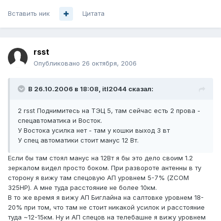
Вставить ник
Цитата
rsst
Опубликовано
26 октября, 2006
В 26.10.2006 в 18:08, itl2044 сказал:
2 rsst Поднимитесь на ТЭЦ 5, там сейчас есть 2 прова -
спецавтоматика и Восток.
У Востока усилка нет - там у кошки выход 3 вт
У спец автоматики стоит манус 12 Вт.
Если бы там стоял манус на 12Вт я бы это дело своим 1.2
зеркалом видел просто боком. При развороте антенны в ту
сторону я вижу там спецовую АП уровнем 5-7% (ZCOM
325HP). А мне туда расстояние не более 10км.
В то же время я вижу АП Биглайна на салтовке уровнем 18-
20% при том, что там не стоит никакой усилок и расстояние
туда ~12-15км. Ну и АП спецов на телебашне я вижу уровнем