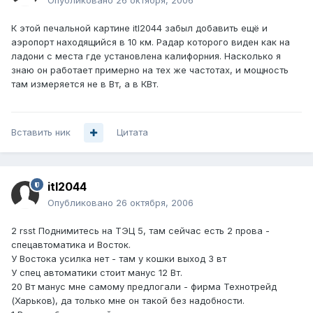
Опубликовано
26 октября, 2006
К этой печальной картине itl2044 забыл добавить ещё и
аэропорт находящийся в 10 км. Радар которого виден как на
ладони с места где установлена калифорния. Насколько я
знаю он работает примерно на тех же частотах, и мощность
там измеряется не в Вт, а в КВт.
Вставить ник
Цитата
itl2044
Опубликовано
26 октября, 2006
2 rsst Поднимитесь на ТЭЦ 5, там сейчас есть 2 прова -
спецавтоматика и Восток.
У Востока усилка нет - там у кошки выход 3 вт
У спец автоматики стоит манус 12 Вт.
20 Вт манус мне самому предлогали - фирма Технотрейд
(Харьков), да только мне он такой без надобности.