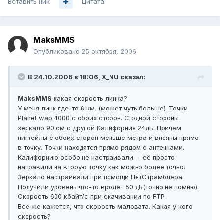
Вставить ник
Цитата
MaksMMS
Опубликовано
25 октября, 2006
В 24.10.2006 в 18:06, X_NU сказал:
MaksMMS
какая скорость линка?
У меня линк где-то 6 км. (может чуть больше). Точки
Planet wap 4000 с обоих сторон. С одной стороны
зеркало 90 см с другой Калифорния 24дБ. Причём
пигтейлы с обоих сторон меньше метра и впаяны прямо
в точку. Точки находятся прямо рядом с антеннами.
Калифорнию особо не настраивали -- её просто
направили на вторую точку как можно более точно.
Зеркало настраивали при помощи НетСтрамблера.
Получили уровень что-то вроде -50 дБ(точно не помню).
Скорость 600 кбайт/с при скачивании по FTP.
Все же кажется, что скорость маловата. Какая у кого
скорость?