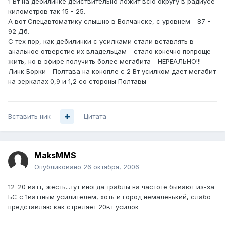
1 Вт на дебилинке действительно ложит всю округу в радиусе
километров так 15 - 25.
А вот Спецавтоматику слышно в Волчанске, с уровнем - 87 -
92 Дб.
С тех пор, как дебилинки с усилками стали вставлять в
анальное отверстие их владельцам - стало конечно попроще
жить, но в эфире получить более мегабита - НЕРЕАЛЬНО!!!
Линк Борки - Полтава на конопле с 2 Вт усилком дает мегабит
на зеркалах 0,9 и 1,2 со стороны Полтавы
Вставить ник
Цитата
MaksMMS
Опубликовано
26 октября, 2006
12-20 ватт, жесть...тут иногда траблы на частоте бывают из-за
БС с 1ваттным усилителем, хоть и город немаленький, слабо
представляю как стреляет 20вт усилок