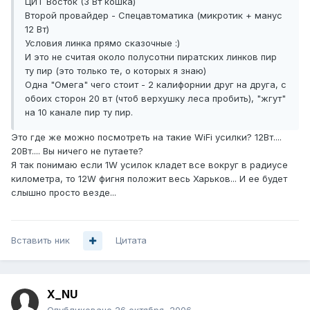
ЦИТ Восток (3 Вт кошка)
Второй провайдер - Спецавтоматика (микротик + манус
12 Вт)
Условия линка прямо сказочные :)
И это не считая около полусотни пиратских линков пир
ту пир (это только те, о которых я знаю)
Одна "Омега" чего стоит - 2 калифорнии друг на друга, с
обоих сторон 20 вт (чтоб верхушку леса пробить), "жгут"
на 10 канале пир ту пир.
Это где же можно посмотреть на такие WiFi усилки? 12Вт....
20Вт.... Вы ничего не путаете?
Я так понимаю если 1W усилок кладет все вокруг в радиусе
километра, то 12W фигня положит весь Харьков... И ее будет
слышно просто везде...
Вставить ник
Цитата
X_NU