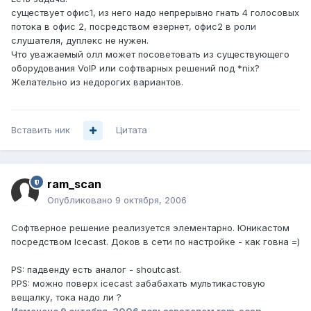
существует офис1, из него надо непрерывно гнать 4 голосовых
потока в офис 2, посредством езернет, офис2 в роли
слушателя, дуплекс не нужен.
Что уважаемый олл может посоветовать из существующего
оборудования VoIP или софтварных решений под *nix?
Желательно из недорогих вариантов.
Вставить ник
Цитата
ram_scan
Опубликовано
9 октября, 2006
Софтверное решение реализуется элементарно. Юникастом
посредством Icecast. Доков в сети по настройке - как говна =)
PS: падвенду есть аналог - shoutcast.
PPS: можно поверх icecast забабахать мультикастовую
вещалку, тока надо ли ?