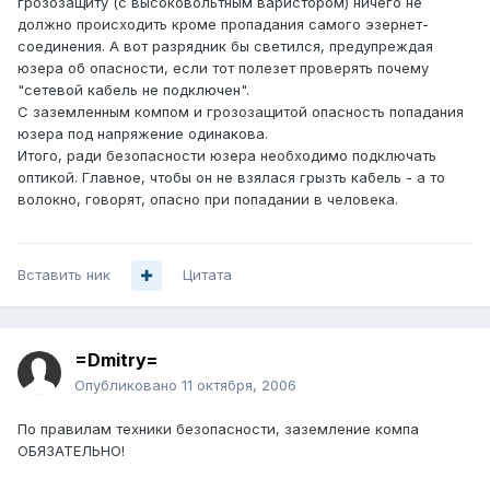
грозозащиту (с высоковольтным варистором) ничего не
должно происходить кроме пропадания самого эзернет-
соединения. А вот разрядник бы светился, предупреждая
юзера об опасности, если тот полезет проверять почему
"сетевой кабель не подключен".
С заземленным компом и грозозащитой опасность попадания
юзера под напряжение одинакова.
Итого, ради безопасности юзера необходимо подключать
оптикой. Главное, чтобы он не взялася грызть кабель - а то
волокно, говорят, опасно при попадании в человека.
Вставить ник
Цитата
=Dmitry=
Опубликовано
11 октября, 2006
По правилам техники безопасности, заземление компа
ОБЯЗАТЕЛЬНО!