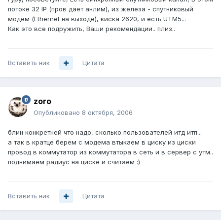
потоке 32 IP (пров дает анлим), из железа - спутниковый
модем (Ethernet на выходе), киска 2620, и есть UTM5...
Как это все подружить, Ваши рекомендации.. плиз..
Вставить ник
Цитата
zoro
Опубликовано
8 октября, 2006
блин конкретней что надо, сколько пользователей итд итп...
а так в кратце берем с модема втыкаем в циску из циски
провод в коммутатор из коммутатора в сеть и в сервер с утм..
поднимаем радиус на циске и считаем :)
Вставить ник
Цитата