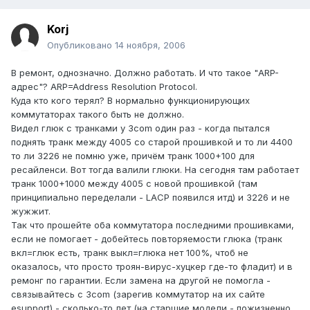
Korj
Опубликовано
14 ноября, 2006
В ремонт, однозначно. Должно работать. И что такое "ARP-
адрес"? ARP=Address Resolution Protocol.
Куда кто кого терял? В нормально функционирующих
коммутаторах такого быть не должно.
Видел глюк с транками у 3com один раз - когда пытался
поднять транк между 4005 со старой прошивкой и то ли 4400
то ли 3226 не помню уже, причём транк 1000+100 для
ресайленси. Вот тогда валили глюки. На сегодня там работает
транк 1000+1000 между 4005 с новой прошивкой (там
принципиально переделали - LACP появился итд) и 3226 и не
жужжит.
Так что прошейте оба коммутатора последними прошивками,
если не помогает - добейтесь повторяемости глюка (транк
вкл=глюк есть, транк выкл=глюка нет 100%, чтоб не
оказалось, что просто троян-вирус-хуцкер где-то фладит) и в
ремонг по гарантии. Если замена на другой не помогла -
связывайтесь с 3com (зарегив коммутатор на их сайте
esupport) - сколько-то лет (на старшие модели - пожизненно,