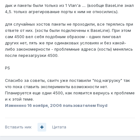
дык и пакеты были только из 1 Vlan'a .... (вообще BaseLine знал
4,5. только агрегированые порты к ним не относились).
для случайных хостов пакеты не проходили, все терялись при
ответе от них. (хосты были подключены к BaseLine). При этом
сам 4500 вел себя подобным образом - одних пинговал
других нет, пять же при одинаковых условиях и без какой-
либо закономерности - проблемные адреса (хосты) менялись
после перезагрузки 4500.
PS
Спасибо за советы, свитч уже поставили "под нагрузку" так
что пока ставить эксперименты возможности нет.
Планируется еще одни 4500, как появится вернусь к проблеме
и к этой теме.
Изменено
16 ноября, 2006
пользователем floyd
Вставить ник
Цитата