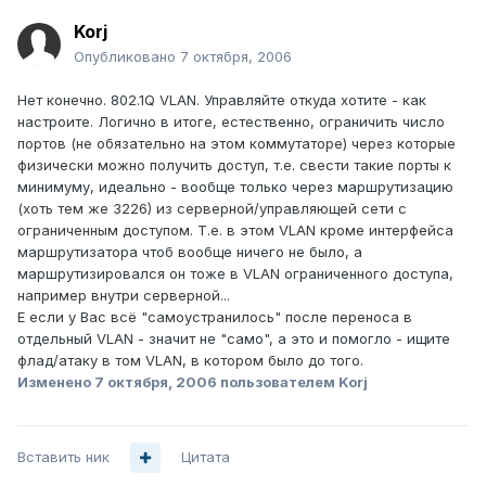
Korj
Опубликовано
7 октября, 2006
Нет конечно. 802.1Q VLAN. Управляйте откуда хотите - как
настроите. Логично в итоге, естественно, ограничить число
портов (не обязательно на этом коммутаторе) через которые
физически можно получить доступ, т.е. свести такие порты к
минимуму, идеально - вообще только через маршрутизацию
(хоть тем же 3226) из серверной/управляющей сети с
ограниченным доступом. Т.е. в этом VLAN кроме интерфейса
маршрутизатора чтоб вообще ничего не было, а
маршрутизировался он тоже в VLAN ограниченного доступа,
например внутри серверной...
Е если у Вас всё "самоустранилось" после переноса в
отдельный VLAN - значит не "само", а это и помогло - ищите
флад/атаку в том VLAN, в котором было до того.
Изменено
7 октября, 2006
пользователем Korj
Вставить ник
Цитата