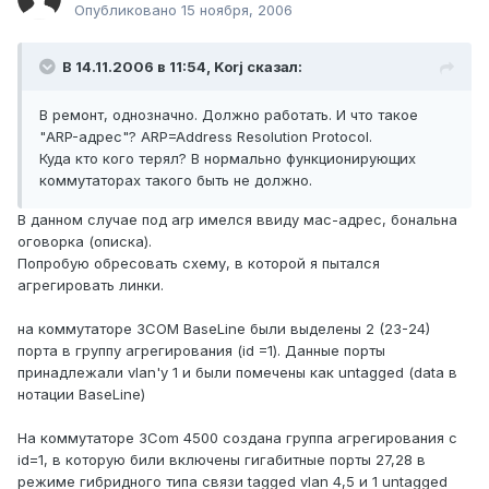
Опубликовано
15 ноября, 2006
В 14.11.2006 в 11:54, Korj сказал:
В ремонт, однозначно. Должно работать. И что такое
"ARP-адрес"? ARP=Address Resolution Protocol.
Куда кто кого терял? В нормально функционирующих
коммутаторах такого быть не должно.
В данном случае под arp имелся ввиду мас-адрес, бональна
оговорка (описка).
Попробую обресовать схему, в которой я пытался
агрегировать линки.
на коммутаторе 3COM BaseLine были выделены 2 (23-24)
порта в группу агрегирования (id =1). Данные порты
принадлежали vlan'у 1 и были помечены как untagged (data в
нотации BaseLine)
На коммутаторе 3Com 4500 создана группа агрегирования с
id=1, в которую били включены гигабитные порты 27,28 в
режиме гибридного типа связи tagged vlan 4,5 и 1 untagged