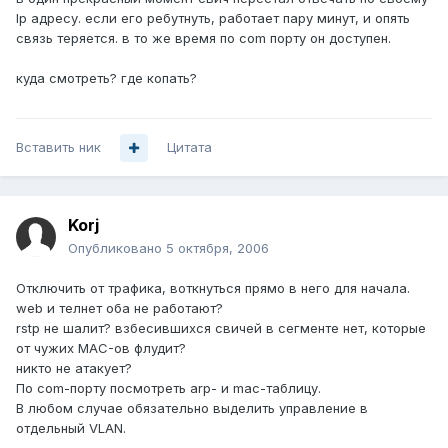
Ip адресу. если его ребутнуть, работает пару минут, и опять
связь теряется. в то же время по com порту он доступен.
куда смотреть? где копать?
Вставить ник
Цитата
Korj
Опубликовано
5 октября, 2006
Отключить от трафика, воткнуться прямо в него для начала.
web и телнет оба не работают?
rstp не шалит? взбесившихся свичей в сегменте нет, которые
от чужих MAC-ов флудит?
никто не атакует?
По com-порту посмотреть arp- и mac-таблицу.
В любом случае обязательно выделить управление в
отдельный VLAN.