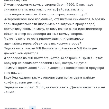
У меня несколько коммутаторов 3com 4900. С них надо
снимать статистику как по интерфейсам, так и по
производительности. Я настроил программу mrtg. С
интерфейсами все нормально, статистика снимается. А вот по
производительности (например по загрузке процессора)
статистику снять не могу, потому как не знаю идентификатор
объекта snmp процессора данных коммутаторов.
Может у кого-то есть информация или описалово
идентификаторов объектов этих коммутаторов?
Подскажите, какие MIB Browserы поймут все MIB базы для
данного коммутатора.
Я пробовал на MIB Browsere, который встроен в OpUtils - этот
броузер не понимает половины MIB, которые идут с
коммутатором 3com 4900. У 3comа их собственного броузера
я не нашел.
Буду благодарен так же информации по готовым файлам
конфигурации для mrtg.
Перерыл весь сайт 3com, искал в инете. Данной инфы так и не
нашел.
Вставить ник
Цитата