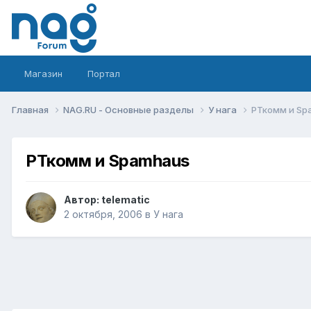
Магазин
Портал
Главная
NAG.RU - Основные разделы
У нага
РТкомм и Sp
РТкомм и Spamhaus
Автор:
telematic
2 октября, 2006
в
У нага