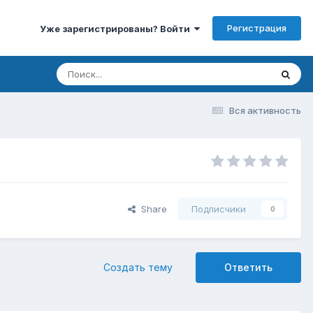
Регистрация
Уже зарегистрированы? Войти
Вся активность
Share
Подписчики
0
Создать тему
Ответить