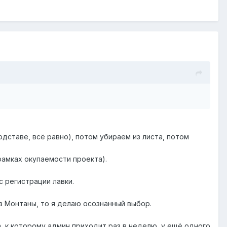
одставе, всё равно), потом убираем из листа, потом
 рамках окупаемости проекта).
с регистрации лавки.
з Монтаны, то я делаю осознанный выбор.
, к которому админ приходит раз в неделю, у ещё одного