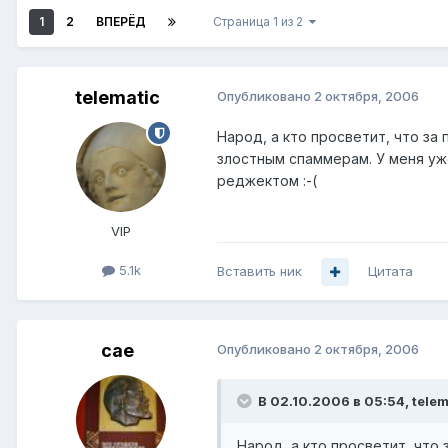
1
2
ВПЕРЁД
Страница 1 из 2
telematic
Опубликовано
2 октября, 2006
Народ, а кто просветит, что з
злостным спаммерам. У меня уж
реджектом :-(
VIP
5.1k
Вставить ник
Цитата
cae
Опубликовано
2 октября, 2006
В 02.10.2006 в 05:54, telem
Народ, а кто просветит, что