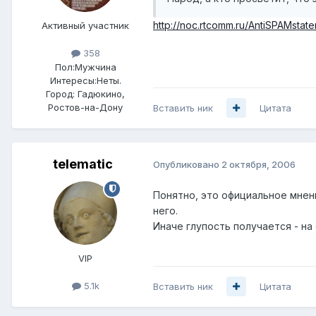
http://noc.rtcomm.ru/AntiSPAMstate
Активный участник
358
Пол:
Мужчина
Интересы:
Неты.
Город:
Гадюкино,
Ростов-на-Дону
Вставить ник
Цитата
telematic
Опубликовано
2 октября, 2006
Понятно, это официальное мнени
него.
Иначе глупость получается - на
VIP
5.1k
Вставить ник
Цитата