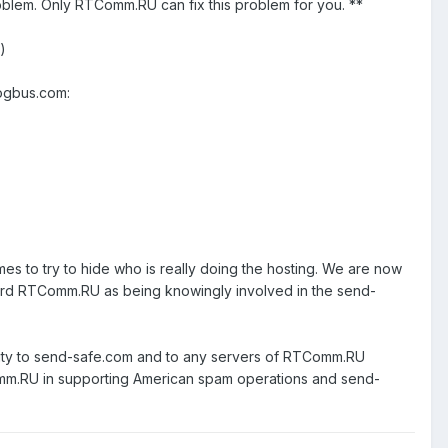
lem. Only RTComm.RU can fix this problem for you. **
)
ogbus.com:
s to try to hide who is really doing the hosting. We are now
ard RTComm.RU as being knowingly involved in the send-
ivity to send-safe.com and to any servers of RTComm.RU
mm.RU in supporting American spam operations and send-