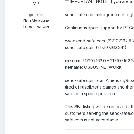
** IMPORTANT NOTE: If you are a 
VIP
send-safe.com, intragroup.net, o
13.2k
Пол:
Мужчина
Город:
Бавлы
Continuous spam-support by RTCom
www.send-safe.com (217.107.162.88
send-safe.com (217.107.162.241)
inetnum: 217.107.162.0 - 217.107.162.
netname: OGBUS-NETWORK
send-safe.com is an American/Russ
tired of rusoil.net's games and t
safe.com spam operation.
This SBL listing will be removed a
customers serving the send-safe.
safe.com is not acceptable.