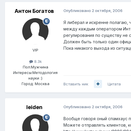
Антон Богатов
Опубликовано
2 октября, 2006
Я либерал и искренне полагаю,
между каждым оператором Инте
регулирования по существу не 
Должен быть только один офици
Пока никакого выхода из ситуаци
VIP
8.3k
Пол:
Мужчина
Интересы:
Методология
науки :)
Город:
Москва
Вставить ник
Цитата
leiden
Опубликовано
2 октября, 2006
Вообще говоря оный спамхаус по
Можете отправлять клиентов, к