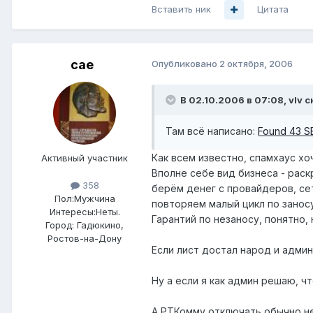
Вставить ник
Цитата
cae
Опубликовано
2 октября, 2006
В 02.10.2006 в 07:08, vIv с
Там всё написано:
Found 43 SBL
Как всем известно, спамхаус хоч
Активный участник
Вполне себе вид бизнеса - раск
358
берём денег с провайдеров, сет
Пол:
Мужчина
повторяем малый цикл по заносу
Интересы:
Неты.
Гарантий по незаносу, понятно,
Город:
Гадюкино,
Ростов-на-Дону
Если лист достал народ и админ
Ну а если я как админ решаю, 
А РТКомму отключать обычно не