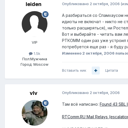
leiden
Опубликовано
2 октября, 2006
(из
А разбираться со Спамхаусом не
идиоты не включат - никто не с
только расширяться), ни Ростел
Вот и выбирайте - читать вам л
РТКОММ один раз уже устроил п
VIP
потребуется еще раз - я буду 
Изменено
2 октября, 2006
пользо
1.5k
Пол:
Мужчина
Город:
Moscow
Вставить ник
Цитата
vIv
Опубликовано
2 октября, 2006
Там всё написано:
Found 43 SBL li
RTComm.RU Mail Relays (escalatio