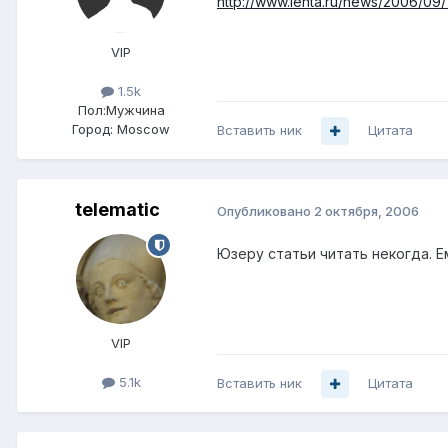
http://www.lenta.ru/news/2006/09
VIP
1.5k
Пол:
Мужчина
Город:
Moscow
Вставить ник
Цитата
telematic
Опубликовано
2 октября, 2006
Юзеру статьи читать некогда. Е
VIP
5.1k
Вставить ник
Цитата