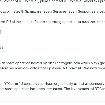
customer of RTComm.RU, please contact RTComm.RU about this prob
gbus.com (Stealth Spamware, Spam Services, Spam Support Services
m.RU of the send-safe.com spamming operation at rusoil.net and 
)
255
ian spam operation hosted by rusoil.net/ogbus.com which plays game
herefore we now look only at the upstream: RTComm.RU. We now reg
fter RTComm.RU contacts spamhaus.org to notify us that all connect
com spam operation has been terminated. The involvement of RTCo