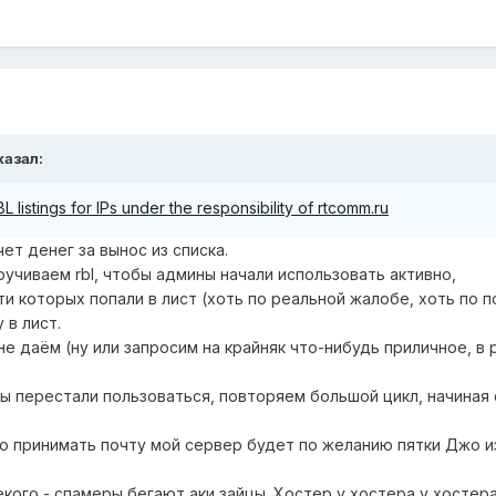
казал:
 listings for IPs under the responsibility of rtcomm.ru
ет денег за вынос из списка.
ручиваем rbl, чтобы админы начали использовать активно,
и которых попали в лист (хоть по реальной жалобе, хоть по п
 в лист.
 не даём (ну или запросим на крайняк что-нибудь приличное, в
ы перестали пользоваться, повторяем большой цикл, начиная 
что принимать почту мой сервер будет по желанию пятки Джо и
кого - спамеры бегают аки зайцы. Хостер у хостера у хостера