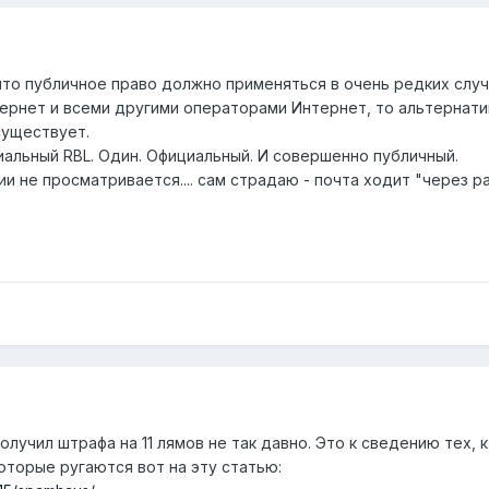
 что публичное право должно применяться в очень редких слу
рнет и всеми другими операторами Интернет, то альтернати
существует.
альный RBL. Один. Официальный. И совершенно публичный.
и не просматривается.... сам страдаю - почта ходит "через ра
лучил штрафа на 11 лямов не так давно. Это к сведению тех, к
оторые ругаются вот на эту статью: