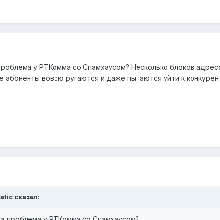
а проблема у РТКомма со Спамхаусом? Несколько блоков адре
е абоненты вовсю ругаются и даже пытаются уйти к конкурент
atic сказал:
 за проблема у РТКомма со Спамхаусом?