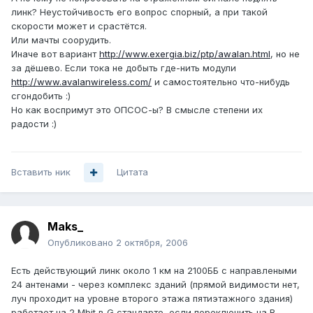
линк? Неустойчивость его вопрос спорный, а при такой
скорости может и срастётся.
Или мачты соорудить.
Иначе вот вариант
http://www.exergia.biz/ptp/awalan.html
, но не
за дёшево. Если тока не добыть где-нить модули
http://www.avalanwireless.com/
и самостоятельно что-нибудь
сгондобить :)
Но как воспримут это ОПСОС-ы? В смысле степени их
радости :)
Вставить ник
Цитата
Maks_
Опубликовано
2 октября, 2006
Есть действующий линк около 1 км на 2100ББ с направлеными
24 антенами - через комплекс зданий (прямой видимости нет,
луч проходит на уровне второго этажа пятиэтажного здания)
работает на 2 Mbit в G стандарте, если переключить на В