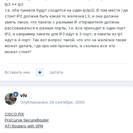
Ip3 <-> Ip2
т.е. оба туннеля будут сходится на один Ip(Ip2). В том месте где
стоит IP2 должна быть какая то железка L3, и она должна
уметь такое, что пакеты с разными IP отправителя должны
рассовываться в разные порты, т.е. все приходит в один порт
IP2, и например пакеты для IP3 идут в 3 порт, а пакеты из Ip1
идут в 4 порт. Так вот вопрос такой, что это за железка такая
может делать, где про нее прочитать, и сколько все это
может стоит?
Вставить ник
Цитата
vIv
Опубликовано
29 сентября, 2006
CISCO PIX
ProCurve SecureRouter
ATI Routers wth VPN