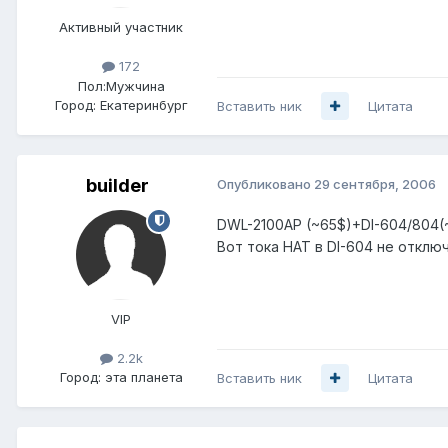
Активный участник
172
Пол:
Мужчина
Город:
Екатеринбург
Вставить ник
Цитата
builder
Опубликовано
29 сентября, 2006
DWL-2100AP (~65$)+DI-604/804(
Вот тока НАТ в DI-604 не отключ
VIP
2.2k
Город:
эта планета
Вставить ник
Цитата