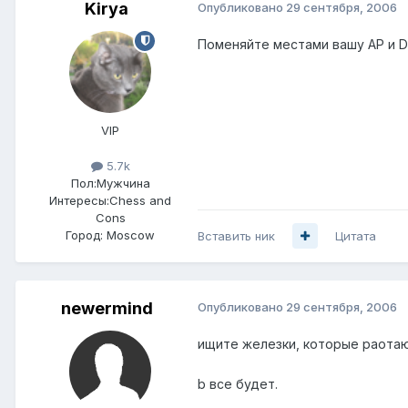
Kirya
Опубликовано
29 сентября, 2006
Поменяйте местами вашу AP и D-l
VIP
5.7k
Пол:
Мужчина
Интересы:
Chess and
Cons
Город:
Moscow
Вставить ник
Цитата
newermind
Опубликовано
29 сентября, 2006
ищите железки, которые раота
b все будет.