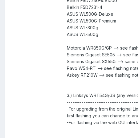
Belkin F5D7230-4 v1000
Belkin F5D7231-4
ASUS WL500G-Deluxe
ASUS WL500G-Premium
ASUS WL-300g
ASUS WL-500g
Motorola WR850G/GP --> see flash
Siemens Gigaset SE505 --> see fla
Siemens Gigaset SX550i --> same 
Ravo W54-RT --> see flashing notes
Askey RT210W --> see flashing note
3.) Linksys WRT54G/GS (any versio
--------------------------------------
-For upgrading from the original Li
first flashing you can change to any
-For flashing via the web GUI inter