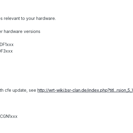
es relevant to your hardware.
er hardware versions
CDF1xxx
DF3xxx
th cfe update, see
http://wrt-wiki.bsr-clan.de/index.php?titl...rsion
 CGN1xxx