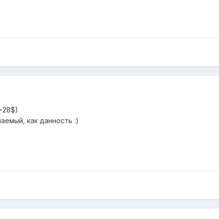
~28$)
аемый, как данность :)