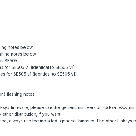
ing notes below
shing notes below
as SE505
 for SE505 v1 (identical to SE505 v1)
s for SE505 v1 (identical to SE505 v1)
n) flashing notes:
-------------
nksys firmware, please use the generic mini version (dd-wrt.vXX_mini_
 other distribution, if you want.
face, always use the included 'generic' binaries. The other Linksys r