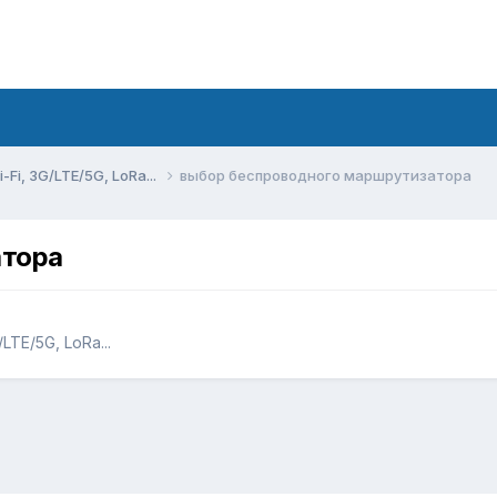
Fi, 3G/LTE/5G, LoRa...
выбор беспроводного маршрутизатора
атора
TE/5G, LoRa...