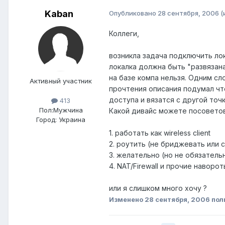
Kaban
Опубликовано
28 сентября, 2006
(
Коллеги,
возникла задача подключить лок
локалка должна быть "развязан
на базе компа нельзя. Одним с
Активный участник
прочтения описания подумал что
доступа и вязатся с другой точ
413
Пол:
Мужчина
Какой дивайс можете посоветов
Город:
Украина
1. работать как wireless client
2. роутить (не бриджевать или 
3. желательно (но не обязатель
4. NAT/Firewall и прочие наворо
или я слишком много хочу ?
Изменено
28 сентября, 2006
пол