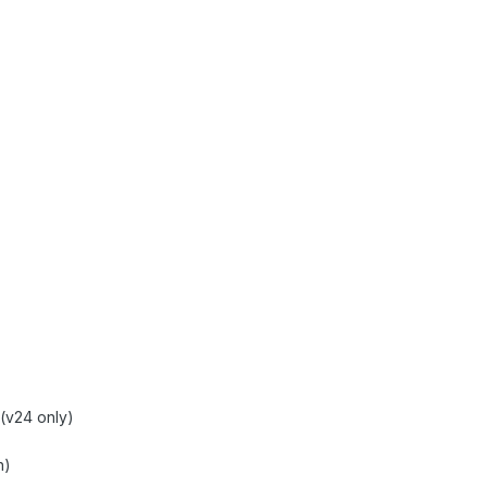
(v24 only)
h)