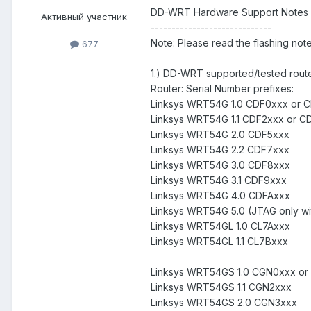
DD-WRT Hardware Support Notes
Активный участник
-----------------------------
Note: Please read the flashing not
677
1.) DD-WRT supported/tested rout
Router: Serial Number prefixes:
Linksys WRT54G 1.0 CDF0xxx or 
Linksys WRT54G 1.1 CDF2xxx or C
Linksys WRT54G 2.0 CDF5xxx
Linksys WRT54G 2.2 CDF7xxx
Linksys WRT54G 3.0 CDF8xxx
Linksys WRT54G 3.1 CDF9xxx
Linksys WRT54G 4.0 CDFAxxx
Linksys WRT54G 5.0 (JTAG only wi
Linksys WRT54GL 1.0 CL7Axxx
Linksys WRT54GL 1.1 CL7Bxxx
Linksys WRT54GS 1.0 CGN0xxx or
Linksys WRT54GS 1.1 CGN2xxx
Linksys WRT54GS 2.0 CGN3xxx