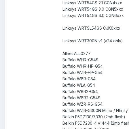
Linksys WRT54GS 2.1 CGN4xxx
Linksys WRT54GS 3.0 CGN5xxx
Linksys WRT54GS 4.0 CGN6xxx
Linksys WRTSL54GS CJK0xxx
Linksys WRT300N v1 (v24 only)
Allnet ALL0277
Buffalo WHR-G54S
Buffalo WHR-HP-G54
Buffalo WZR-HP-G54
Buffalo WBR-G54
Buffalo WLA-G54
Buffalo WBR2-G54
Buffalo WBR2-G54S
Buffalo WZR-RS-G54
Buffalo WZR-G300N Mimo / Nfinity 
Belkin F5D7130/7330 (2mb flash)
Belkin F5D7230-4 v1444 (2mb flas