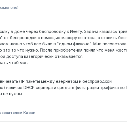
изменено)
алку в доме через беспроводку к Инету. Задача казалась трив
а" от беспроводки с помощью маршрутизатора, а ставить бе
ловом нужно чтоб все было в "одном флаконе". Мне посоветов
 это то что нужно. После приобретения понял что меня жесто
кой доступа категорически отказывается.
ать чтоб мог:
свичевать) IP пакеты между езернетом и беспроводкой.
но) наличие DHCP сервера и средств фильтрации траффика по 
ты не нужны.
ьзователем Kaban