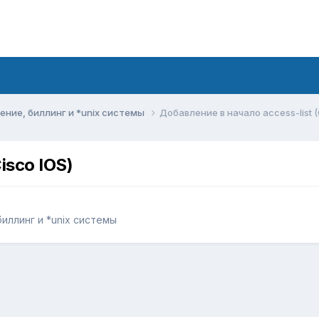
ние, биллинг и *unix системы
Добавление в начало access-list (
isco IOS)
иллинг и *unix системы