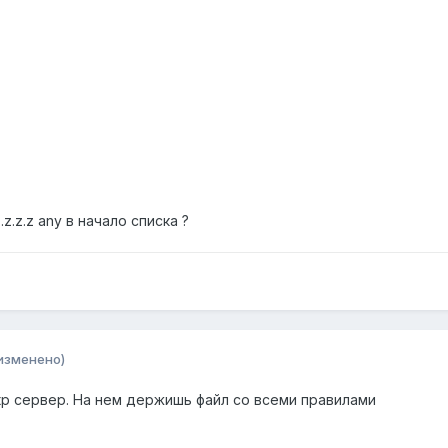
.z.z.z any в начало списка ?
изменено)
tp сервер. На нем держишь файл со всеми правилами