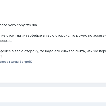
сле чего copy tftp run.
 не стоит на интерфейсе в твою сторону, то можно no access-li
ираешь.
фейсе в твою сторону, то надо его сначало снять, или же перв
!
ьзователем SergeiK