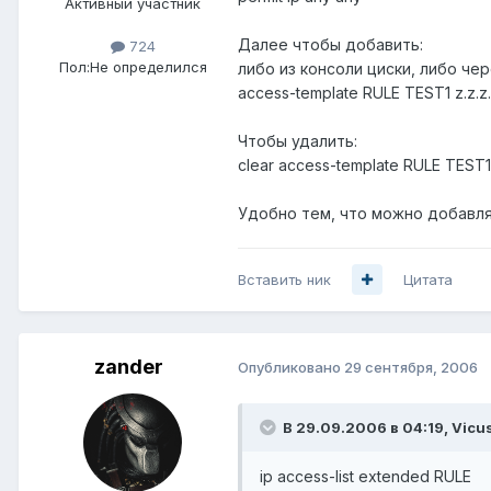
Активный участник
Далее чтобы добавить:
724
Пол:
Не определился
либо из консоли циски, либо чер
access-template RULE TEST1 z.z.z.z
Чтобы удалить:
clear access-template RULE TEST1 z
Удобно тем, что можно добавлят
Вставить ник
Цитата
zander
Опубликовано
29 сентября, 2006
В 29.09.2006 в 04:19, Vicu
ip access-list extended RULE