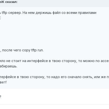
eiK сказал:
tftp сервер. На нем держишь файл со всеми правилами
E
после чего copy tftp run.
ло не стоит на интерфейсе в твою сторону, то можно no access
набираешь.
терфейсе в твою сторону, то надо его сначало снять, или же п
вет!
?