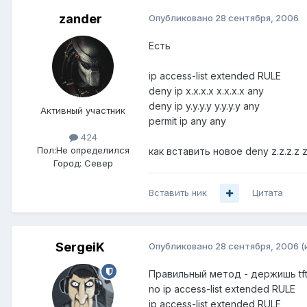
zander
Опубликовано
28 сентября, 2006
Есть
ip access-list extended RULE
deny ip x.x.x.x x.x.x.x any
deny ip y.y.y.y y.y.y.y any
Активный участник
permit ip any any
424
Пол:
Не определился
как вставить новое deny z.z.z.z z
Город:
Север
Вставить ник
Цитата
SergeiK
Опубликовано
28 сентября, 2006
(
Правильный метод - держишь tf
no ip access-list extended RULE
ip access-list extended RULE