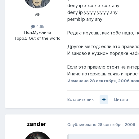
deny ip x.x.x.x x.x.x.x any
deny ip y.y.y.y y.y.y.y any
VIP
permit ip any any
4.6k
Пол:
Мужчина
Редактируешь, как тебе надо, по
Город:
Out of the world
Другой метод: если это правило
И заново в нужном порядке наб
Если это правило стоит на интер
Иначе потеряешь связь и привет
Изменено
28 сентября, 2006
пол
Вставить ник
Цитата
zander
Опубликовано
28 сентября, 2006