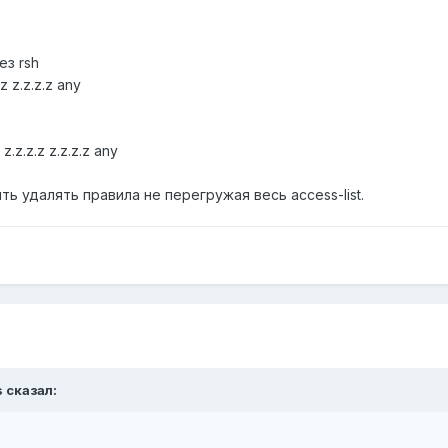
ез rsh
 z.z.z.z any
.z.z.z z.z.z.z any
ь удалять правила не перегружая весь access-list.
s сказал: