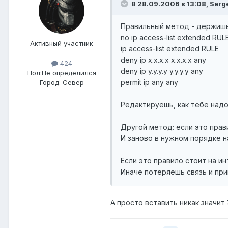
В 28.09.2006 в 13:08, Serg
Правильный метод - держишь 
no ip access-list extended RUL
Активный участник
ip access-list extended RULE
deny ip x.x.x.x x.x.x.x any
424
deny ip y.y.y.y y.y.y.y any
Пол:
Не определился
permit ip any any
Город:
Север
Редактируешь, как тебе надо, 
Другой метод: если это прави
И заново в нужном порядке 
Если это правило стоит на ин
Иначе потеряешь связь и при
А просто вставить никак значит 