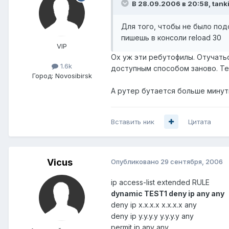
В 28.09.2006 в 20:58, tank
Для того, чтобы не было под
пишешь в консоли reload 30
VIP
Ох уж эти ребутофилы. Отучатьс
1.6k
доступным способом заново. Те
Город:
Novosibirsk
А рутер бутается больше минут
Вставить ник
Цитата
Vicus
Опубликовано
29 сентября, 2006
ip access-list extended RULE
dynamic TEST1 deny ip any any
deny ip x.x.x.x x.x.x.x any
deny ip y.y.y.y y.y.y.y any
permit ip any any