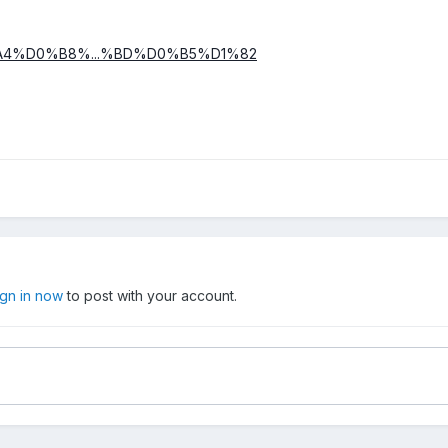
/%D0%A4%D0%B8%...%BD%D0%B5%D1%82
ign in now
to post with your account.