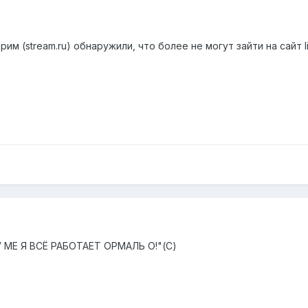
м (stream.ru) обнаружили, что более не могут зайти на сайт liv
"У МЕ Я ВСЁ РАБОТАЕТ ОРМАЛЬ О!"(С)