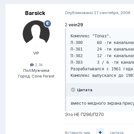
Barsick
Опубликовано
27 сентября, 2006
2
voin29
Комплекс "Топаз".

П-300      60 -ти канальна
П-301      24 -ти канальна
VIP
П-302      12 -ти канальна
П-303      3 / 6 -ти канал
2.3k
Разрабатывался с 1961 года
Пол:
Мужчина
Комплекс выпускался до 198
Город:
Cone Forest
Цитата
вместо медного экрана прис
Это НЕ П296/П270
Вставить ник
Цитата