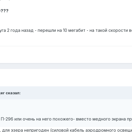
О???
га 2 года назад - перешли на 10 мегабит - на такой скорости в
er сказал:
П-296 или очень на него похожего- вместо медного экрана пр
2, для эзера непригоден (силовой кабель аэродромного освещ