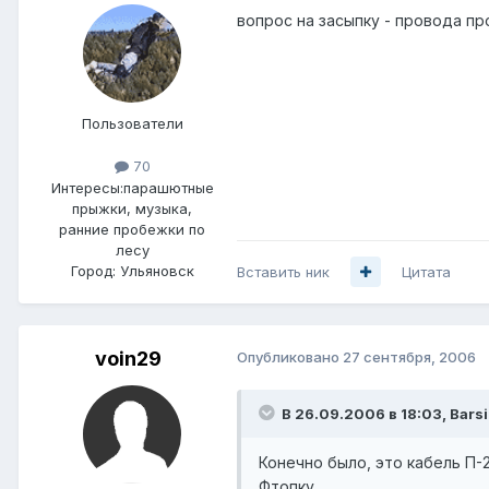
вопрос на засыпку - провода пр
Пользователи
70
Интересы:
парашютные
прыжки, музыка,
ранние пробежки по
лесу
Город:
Ульяновск
Вставить ник
Цитата
voin29
Опубликовано
27 сентября, 2006
В 26.09.2006 в 18:03, Barsi
Конечно было, это кабель П-
Фтопку