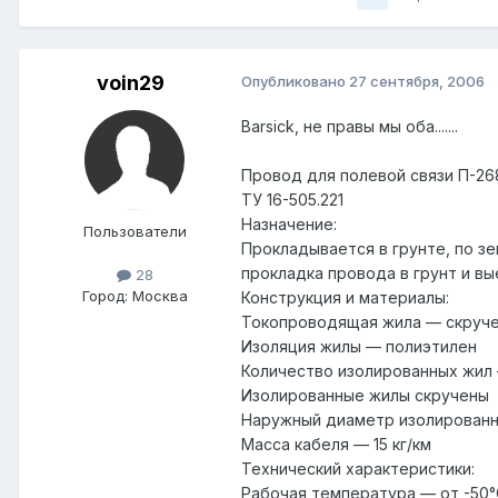
voin29
Опубликовано
27 сентября, 2006
Barsick, не правы мы оба.......
Провод для полевой связи П-26
ТУ 16-505.221
Назначение:
Пользователи
Прокладывается в грунте, по з
прокладка провода в грунт и в
28
Город:
Москва
Конструкция и материалы:
Токопроводящая жила — скручен
Изоляция жилы — полиэтилен
Количество изолированных жил
Изолированные жилы скручены
Наружный диаметр изолированн
Масса кабеля — 15 кг/км
Технический характеристики:
Рабочая температура — от -50°