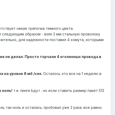
утствует некая тряпочка темного цвета.
ил следующим образом - взял 2 мм стальную проволоку
лнительно, для надежности поставил 4 хомута, которыми
ие не делал. Просто торчали 4 оголенных провода в
а на уровне 8 мб /сек.
Осталось это все на 1 неделю в
в ноль!
т.е. пинги bдут . но если ставить размер пакет 512
ль так ноль и осталась. пробовал уже 2 раза. все равно.