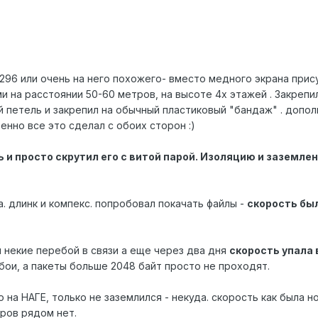
296 или очень на него похожего- вместо медного экрана прис
и на расстоянии 50-60 метров, на высоте 4х этажей . Закреп
ей петель и закрепил на обычный пластиковый "бандаж" . допо
енно все это сделал с обоих сторон :)
 и просто скрутил его с витой парой. Изоляцию и заземлен
а. длинк и компекс. попробовал покачать файлы -
скорость был
 некие перебой в связи а еще через два дня
скорость упала 
бои, а пакеты больше 2048 байт просто не проходят.
на НАГЕ, только не заземлился - некуда. скорость как была но
ров рядом нет.