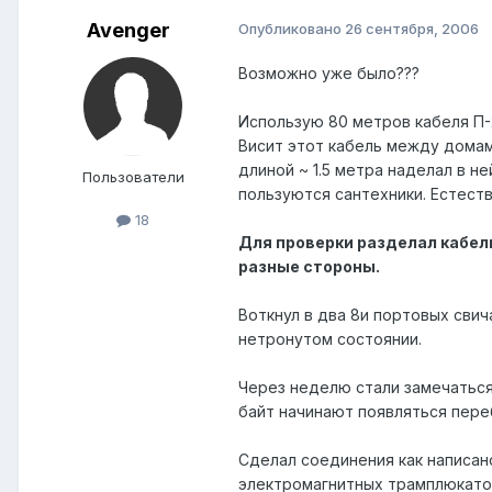
Avenger
Опубликовано
26 сентября, 2006
Возможно уже было???
Использую 80 метров кабеля П-
Висит этот кабель между домам
длиной ~ 1.5 метра наделал в н
Пользователи
пользуются сантехники. Естеств
18
Для проверки разделал кабель
разные стороны.
Воткнул в два 8и портовых свич
нетронутом состоянии.
Через неделю стали замечаться
байт начинают появляться пере
Сделал соединения как написано 
электромагнитных трамплюкато