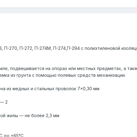
8, П-270, П-272, П-274М, П-274,П-294 с полиэтиленовой изол
емле, подвешивается на опорах или местных предметах, а та
ыемка из грунта с помощью полевых средств механизации.
а из медных и стальных проволок 7×0,30 мм
 — 2
ой жилы — не более 2,3 мм
С до +65°С