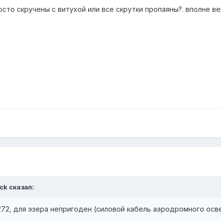
осто скручены с витухой или все скрутки пропаяны?. вполне в
ck сказал:
272, для эзера непригоден (силовой кабель аэродромного ос