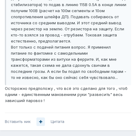
стабилизатора) то подав в линию 115В 0.5А в конце линии
получим 100В (расчет на 100м сегменты и 10ом
спопротивления шлейфа ДП). Подавать собираюсь от
источника со средним выводом. И этот средний вывод
через резистор на землю. От резистора на защиту. Если
кто-то взялся за провод - отрубаем. Токовая защита
естественно, предполагается.
Вот только с подачей питания вопрос. Я применил
питание по фантомке с самодельными
трансформаторами из витухи на феррите. И, как мне
кажется, такая схема не дала сдохнуть свичам в
последние грозы. А если бы подал по свободным парам -
то не извесно, как бы оно сейчас себя чувствовало...
Осторожно предположу , что всё это сделано для того , чтоб
одним - единственным мановением руки "развесить" весь
зависший паровоз !
Вставить ник
Цитата