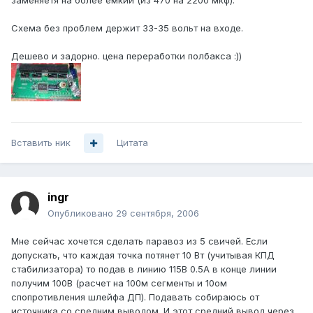
заменяетя на более емкий (из 470 на 2200 мкф).
Схема без проблем держит 33-35 вольт на входе.
Дешево и задорно. цена переработки полбакса :))
Вставить ник
Цитата
ingr
Опубликовано
29 сентября, 2006
Мне сейчас хочется сделать паравоз из 5 свичей. Если
допускать, что каждая точка потянет 10 Вт (учитывая КПД
стабилизатора) то подав в линию 115В 0.5А в конце линии
получим 100В (расчет на 100м сегменты и 10ом
спопротивления шлейфа ДП). Подавать собираюсь от
источника со средним выводом. И этот средний вывод через