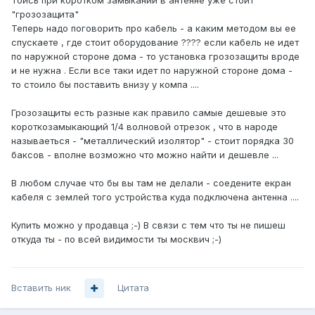
Тойсь при коротком замыкании в антенне уже стоит
"грозозащита"
Теперь надо поговорить про кабель - а каким методом вы ее
спускаете , где стоит оборудование ???? если кабель не идет
по наружной стороне дома - то установка грозозащиты вроде
и не нужна . Если все таки идет по наружной стороне дома -
то стоило бы поставить внизу у компа ....
Грозозащиты есть разные как правило самые дешевые это
короткозамыкающий 1/4 волновой отрезок , что в народе
называеться - "металлический изолятор" - стоит порядка 30
баксов - вполне возможно что можно найти и дешевле ...
В любом случае что бы вы там не делали - соедените екран
кабеля с землей того устройства куда подключена антенна ....
Купить можно у продавца ;-) В связи с тем что ты не пишеш
откуда ты - по всей видимости ты москвич ;-)
Вставить ник
Цитата