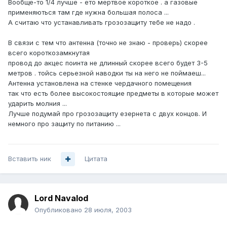
Вообще-то 1/4 лучше - ето мертвое короткое . а газовые
применяються там где нужна большая полоса ...
А считаю что устанавливать грозозащиту тебе не надо .
В связи с тем что антенна (точно не знаю - проверь) скорее
всего короткозамкнутая
провод до акцес поинта не длинный скорее всего будет 3-5
метров . тойсь серьезной наводки ты на него не поймаеш...
Антенна установлена на стенке чердачного помещения
так что есть более высокостоящие предметы в которые может
ударить молния ...
Лучше подумай про грозозащиту езернета с двух концов. И
немного про защиту по питанию ...
Вставить ник
Цитата
Lord Navalod
Опубликовано
28 июля, 2003