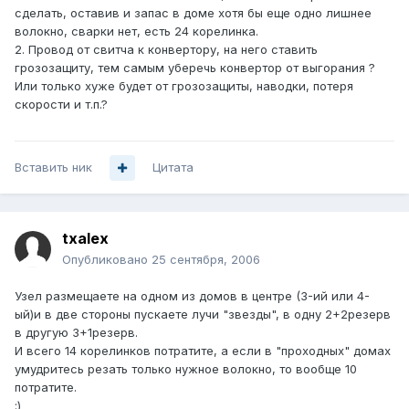
сделать, оставив и запас в доме хотя бы еще одно лишнее
волокно, сварки нет, есть 24 корелинка.
2. Провод от свитча к конвертору, на него ставить
грозозащиту, тем самым уберечь конвертор от выгорания ?
Или только хуже будет от грозозащиты, наводки, потеря
скорости и т.п.?
Вставить ник
Цитата
txalex
Опубликовано
25 сентября, 2006
Узел размещаете на одном из домов в центре (3-ий или 4-
ый)и в две стороны пускаете лучи "звезды", в одну 2+2резерв
в другую 3+1резерв.
И всего 14 корелинков потратите, а если в "проходных" домах
умудритесь резать только нужное волокно, то вообще 10
потратите.
:)