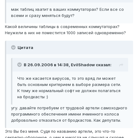
мак таблиц хватит в ваших коммутаторах? Если все со
всеми и сразу меняться будут?
Какой величины таблицы в современных коммутаторах?
Неужели в них не поместится 1000 записей одновременно?
Цитата
В 26.09.2006 в 14:38, EvilShadow сказал:
Что же касается вирусов, то это вряд ли может
быть основным критерием в выборе размера сети.
К тому же нормальный софт не должен полагаться
на бродкасты :)
угу. давайте потребуем от трудовой артели самоходного
программного обеспечения имени ячменного колоса
добровольно отказаться от бродкастов. Как депутаты.
Это Вы без меня. Судя по названию артели, это что-то
секретно-оборонное, о чем я никогда не слышал и скорее