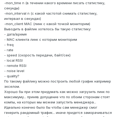
-mon_time n (в течении какого времени писать статистику,
секунды)
-mon_interval n (с какой частотой снимать статистику,
интервал в секундах)
-mon_client MAC (линк с какой точкой мониторим)
Выводить в файлик хотелось бы такую статистику:
- дата/время
- МАС клиента линк с которым мониторим
- freq
- rate
- speed (скорость передачи, байт/сек)
- local RSSI
- remote RSSI
- noise level
- quality?
По такому файлику можно построить любой график например
экселом.
Хорошо бы при этом придумать как можно загрузить линк по
максимуму... приняв допущение что по обоим сторонам стоят
компы, на которых мы можем запустить менеджера...
Идеально конечно было бы чтобы сам менеджер смог
генерить рандомный трафик... иначе придется заморачиваться