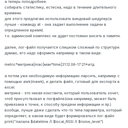
а теперь поподробнее.
собирать статистику, естесна, надо в течение длительного
времени.
для этого предлагаю использовать виндовый шедулер(а
лучше - команду at - она задает выполнение задачи в
опредленное время).
т.о. админский комплекс не дудет постоянно висеть в памяти.
далее, лог-файл получается слишком сложный по структуре.
думаю, его надо оформить например в таком виде:
metric*метрика|mac|мак*time|21.12.06-17:21*итд
а потом уже необходимую информацию парсить, например с
помощью awk(mawk), и делать файл, готовый для экспорта в
excel.
метрика - это некая константа, который пользователь хочет,
чтоб присутствовал в логфайле(она например, может быть
привязана к точке, к способу предачи информации и пр.)
вообще, лучше даже сделать что-то типа параметра, который
определяет, в каком виде будет формироваться лог-файл
print("лалала $datetime /t $local_RSSI /t $noise_level")