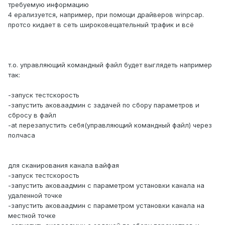
требуемую информацию
4 ерализуется, например, при помощи драйверов winpcap.
протсо кидает в сеть широковещательный трафик и всё
т.о. управляющий командный файл будет выглядеть например
так:
-запуск тестскорость
-запустить аковаадмин с задачей по сбору параметров и
сбросу в файл
-at перезапустить себя(управляющий командный файл) через
полчаса
для сканирования канала вайфая
-запуск тестскорость
-запустить аковаадмин с параметром установки канала на
удаленной точке
-запустить аковаадмин с параметром установки канала на
местной точке