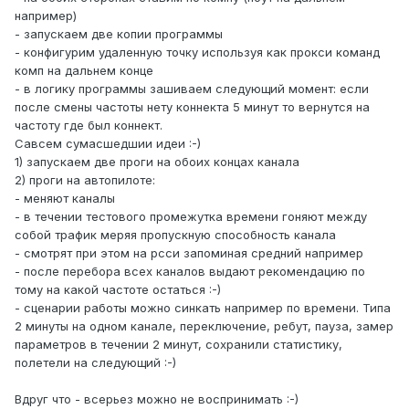
например)
- запускаем две копии программы
- конфигурим удаленную точку используя как прокси команд
комп на дальнем конце
- в логику программы зашиваем следующий момент: если
после смены частоты нету коннекта 5 минут то вернутся на
частоту где был коннект.
Савсем сумасшедшии идеи :-)
1) запускаем две проги на обоих концах канала
2) проги на автопилоте:
- меняют каналы
- в течении тестового промежутка времени гоняют между
собой трафик меряя пропускную способность канала
- смотрят при этом на рсси запоминая средний например
- после перебора всех каналов выдают рекомендацию по
тому на какой частоте остаться :-)
- сценарии работы можно синкать например по времени. Типа
2 минуты на одном канале, переключение, ребут, пауза, замер
параметров в течении 2 минут, сохранили статистику,
полетели на следующий :-)
Вдруг что - всерьез можно не воспринимать :-)