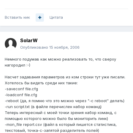
Вставить ник
Цитата
SolarW
Опубликовано
15 ноября, 2006
Немного подумав как можно реализовать то, что сверху
нагородил :-)
Насчет задавания параметров из ком строки тут уже писали.
Хотелось бы видеть среди них такие:
-saveconf file.cfg
-loadconf file.cfg
-reboot (да, я помню что это можно через "-c reboot" делать)
-run script.txt (в файле перечислен набор команд)
Теперь интересный с моей точки зрения набор команд, с
помощью которого можно было бы мониторить линк)
-mon_file report.csv (файл в который пишется статистика,
текстовый, точка-с-запятой разделитель полей)