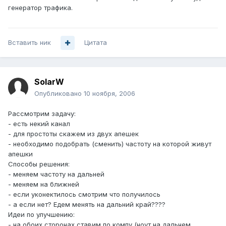
генератор трафика.
Вставить ник
Цитата
SolarW
Опубликовано
10 ноября, 2006
Рассмотрим задачу:
- есть некий канал
- для простоты скажем из двух апешек
- необходимо подобрать (сменить) частоту на которой живут
апешки
Способы решения:
- меняем частоту на дальней
- меняем на ближней
- если уконектилось смотрим что получилось
- а если нет? Едем менять на дальний край????
Идеи по улучшению:
- на обоих сторонах ставим по компу (ноут на дальнем