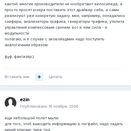
кантой. многие производители не изобретают велосипеда, а
просто просят юзера поставить этот драйвер себе, а сами
реализуют уже конкретую задачу. мне, например, попадались
сниферы, анализаторы трафика, генераторы трафика, утилита
управления компексовым свичем. вот в чем сила - в
модульности
полагаю, и в случае с аковойадмин надо поступить
аналогичным образом
фуф. фантазёр;)
Вставить ник
Цитата
ezin
Опубликовано
16 ноября, 2006
еще небольшой полет мыли:
для того, чтоб выводить информацию в логфайл, надо задать
некий ключик: типа -log.