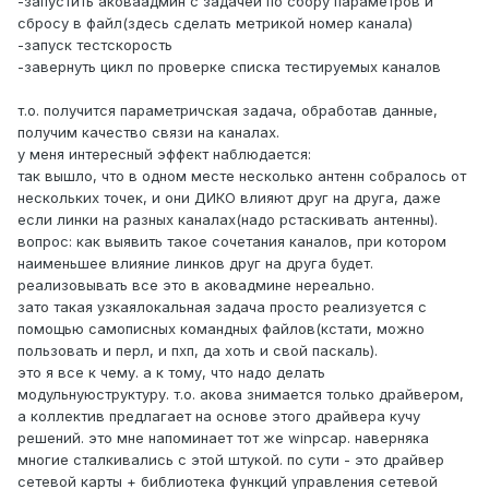
-запустить аковаадмин с задачей по сбору параметров и
сбросу в файл(здесь сделать метрикой номер канала)
-запуск тестскорость
-завернуть цикл по проверке списка тестируемых каналов
т.о. получится параметричская задача, обработав данные,
получим качество связи на каналах.
у меня интересный эффект наблюдается:
так вышло, что в одном месте несколько антенн собралось от
нескольких точек, и они ДИКО влияют друг на друга, даже
если линки на разных каналах(надо рстаскивать антенны).
вопрос: как выявить такое сочетания каналов, при котором
наименьшее влияние линков друг на друга будет.
реализовывать все это в аковадмине нереально.
зато такая узкаялокальная задача просто реализуется с
помощью самописных командных файлов(кстати, можно
пользовать и перл, и пхп, да хоть и свой паскаль).
это я все к чему. а к тому, что надо делать
модульнуюструктуру. т.о. акова знимается только драйвером,
а коллектив предлагает на основе этого драйвера кучу
решений. это мне напоминает тот же winpcap. наверняка
многие сталкивались с этой штукой. по сути - это драйвер
сетевой карты + библиотека функций управления сетевой