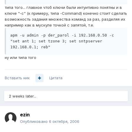
типа того... главное чтоб ключи были интуитивно понятны и в
ключе "-с" (к примеру, типа -Command) конечно стоит сделать
возможность задания множества команд за раз, разделяя их
например как в мускуле точкой с запятой, т.е.
apm -u admin -p der_parol -i 192.168.0.50 -c 
"set ant 1; set tzone 3; set sntpserver 
192.168.0.1; reb"
ну или типа того
Вставить ник
Цитата
2 weeks later...
ezin
Опубликовано
6 октября, 2006