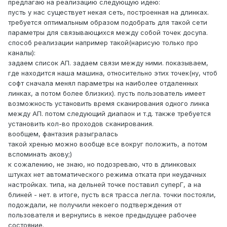
предлагаю на реализацию следующую идею:
пусть у нас существует некая сеть, построенная на длинках.
требуется оптимальным образом подобрать для такой сети
параметры для связывающихся между собой точек досупа.
способ реализации например такой(нарисую только про
каналы):
задаем список АП. задаем связи между ними. показываем,
где находится наша машина, относительно этих точек(ну, чтоб
софт сначала менял параметры на наиболее отдаленных
линках, а потом более близких). пусть пользователь имеет
возможность установить время сканирования одного линка
между АП. потом следующий диапаон и т.д. также требуется
установить кол-во проходов сканирования.
вообщем, фантазия разыгралась
такой хренью можно вообще все вокруг положить, а потом
вспоминать акову;)
к сожалению, не знаю, но подозреваю, что в длинковых
штуках нет автоматического режима отката при неудачных
настройках. типа, на дельней точке поставил суперГ, а на
блиней - нет. в итоге, пусть вся трасса легла. точки постояли,
подождали, не получили некоего подтверждения от
пользователя и вернулись в некое предыдущее рабочее
состояние.