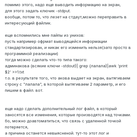
помимо этого, надо еще выводить информацию на экран,
для этого задать ключик -stdput.
вообще, потом то, что лезет на стдаут,можно переправить в
интересующий файлик.
еще вспомнились мне пайпы из унихов:
пусть например офрмат выводящейся информации
стандартизирован, и никак его изменить нельзя(зато просто в
программной реализации)
тогда можно сделать что-то типа такого:
админакова {всякие ключи -stdout}| grep {лалала}|awk 'print
$2' >>1.txt
т.о. в результате того, что акова выдает на экран, вытягиваем
строку с "лалала", в kоторой вытягиваем 2 параметр, и его
пишем в файл. вот.
еще надо сделать дополнительный лог файл, в который
заносятся все изменения, которые производятся над точками.
бо, можно доавтоматиться, что связь с удаленной точкой
потеряется,
а причина останется невыясненой. тут-то этот лог и