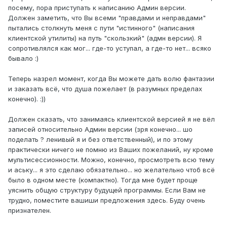
посему, пора приступать к написанию Админ версии.
Должен заметить, что Вы всеми "правдами и неправдами"
пытались столкнуть меня с пути "истинного" (написания
клиентской утилиты) на путь "скользкий" (адмн версии). Я
сопротивлялся как мог... где-то уступал, а где-то нет... всяко
бывало :)
Теперь назрел момент, когда Вы можете дать волю фантазии
и заказать всё, что душа пожелает (в разумных пределах
конечно). :))
Должен сказать, что занимаясь клиентской версией я не вёл
записей относительно Админ версии (зря конечно... шо
поделать ? ленивый я и без ответственный), и по этому
практически ничего не помню из Ваших пожеланий, ну кроме
мультисессионности. Можно, конечно, просмотреть всю тему
и аську... я это сделаю обязательно... но желательно чтоб всё
было в одном месте (компактно). Тогда мне будет проще
уяснить общую структуру будущей программы. Если Вам не
трудно, поместите вашиши предложения здесь. Буду очень
признателен.