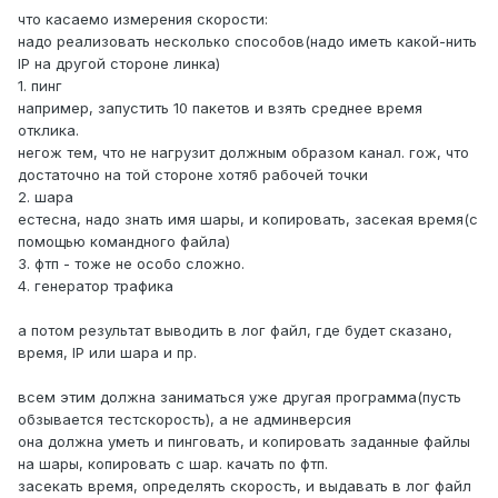
что касаемо измерения скорости:
надо реализовать несколько способов(надо иметь какой-нить
IP на другой стороне линка)
1. пинг
например, запустить 10 пакетов и взять среднее время
отклика.
негож тем, что не нагрузит должным образом канал. гож, что
достаточно на той стороне хотяб рабочей точки
2. шара
естесна, надо знать имя шары, и копировать, засекая время(с
помощью командного файла)
3. фтп - тоже не особо сложно.
4. генератор трафика
а потом результат выводить в лог файл, где будет сказано,
время, IP или шара и пр.
всем этим должна заниматься уже другая программа(пусть
обзывается тестскорость), а не админверсия
она должна уметь и пинговать, и копировать заданные файлы
на шары, копировать с шар. качать по фтп.
засекать время, определять скорость, и выдавать в лог файл