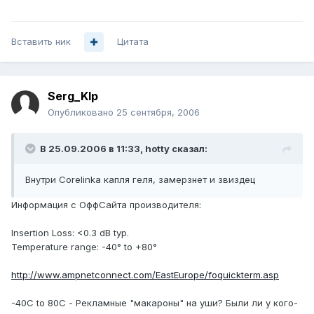
Вставить ник
Цитата
Serg_Klp
Опубликовано
25 сентября, 2006
В 25.09.2006 в 11:33, hotty сказал:
Внутри Corelinka капля геля, замерзнет и звиздец
Информация с ОффСайта производителя:
Insertion Loss: <0.3 dB typ.
Temperature range: -40° to +80°
http://www.ampnetconnect.com/EastEurope/foquickterm.asp
-40C to 80C - Рекламные "макароны" на уши? Были ли у кого-