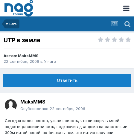
У нага
UTP в земле
Автор:
MaksMMS
22 сентября, 2006
в
У нага
Ответить
MaksMMS
Опубликовано
22 сентября, 2006
Сегодня залез пацтол, узнав новость, что пионэры в моей
подсети расширили сеть, подключив два дома на расстоянии
300м витой парой, но фишка в том, что витую пару они