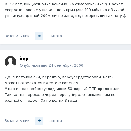
15-17 лет, инициативные конечно, но отмороженные :). Насчет
скорости пока не узнавал, но в принципе 100 мбит на обычной
утп витухе длиной 200м лично заводил, потерь в пингах нету :).
Вставить ник
Цитата
ingr
Опубликовано
24 сентября, 2006
Да, с бетоном они, вероятно, переусердствовали. Бетон
может потрескатся вместе с кабелем...
У нас в поле кабелеукладчиком 50-парный ТПП проложили.
Так вот на переходе через дорогу (вроде танками там не
ездят...) он подох... За не целых 3 года.
Вставить ник
Цитата