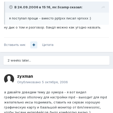
В 24.09.2006 в 15:16, mr.Scamp сказал:
я поступал проще - вместо pptpxx писал vpnxxx :)
ну дык о том и разговор. бандл можно как угодно назвать.
Вставить ник
Цитата
2 weeks later...
zyxman
Опубликовано
5 октября, 2006
а давайте доведем тему до хумора - я вот видел
графическую оболочку для настройки mpd - выходит для mpd
желательно иксы поднимать, ставить на сервак хорошую
графическую карту и баальшой монитор от ibm/viewsonic,
чтобы тысячи интерфейсов было комфортно видно :)