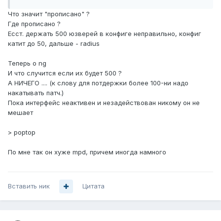
Что значит "прописано" ?
Где прописано ?
Есст. держать 500 юзверей в конфиге неправильно, конфиг
катит до 50, дальше - radius
Теперь о ng
И что случится если их будет 500 ?
А НИЧЕГО .... (к слову для потдержки более 100-ни надо
накатывать патч.)
Пока интерфейс неактивен и незадействован никому он не
мешает
> poptop
По мне так он хуже mpd, причем иногда намного
Вставить ник
Цитата