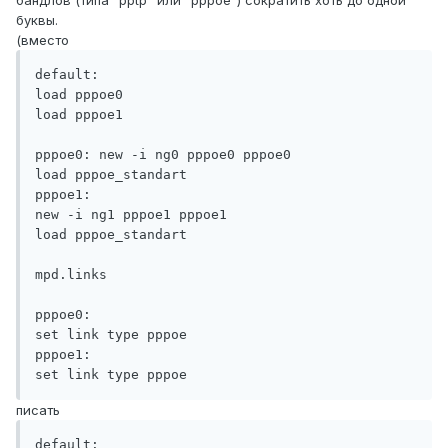
бандлов (типа "pptp" или "pppoe") сократить хоть до одной
буквы.
(вместо
default:

load pppoe0

load pppoe1

pppoe0: new -i ng0 pppoe0 pppoe0

load pppoe_standart

pppoe1:

new -i ng1 pppoe1 pppoe1

load pppoe_standart

mpd.links

pppoe0:

set link type pppoe

pppoe1:

set link type pppoe
писать
default:
