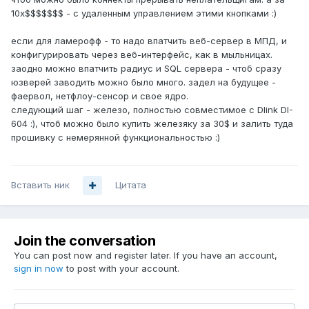
10х$$$$$$$ - с удаленным управлением этими кнопками :)
если для ламерофф - то надо впатчить веб-сервер в МПД, и
конфигурировать через веб-интерфейс, как в мыльницах.
заодно можно впатчить радиус и SQL сервера - чтоб сразу
юзверей заводить можно было много. задел на будущее -
фаервол, нетфлоу-сенсор и свое ядро.
следующий шаг - железо, полностью совместимое с Dlink DI-
604 :), чтоб можно было купить железяку за 30$ и залить туда
прошивку с немерянной функциональностью :)
Вставить ник
Цитата
Join the conversation
You can post now and register later. If you have an account,
sign in now
to post with your account.