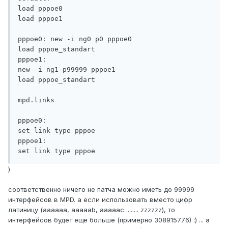
load pppoe0

load pppoe1

pppoe0: new -i ng0 p0 pppoe0

load pppoe_standart

pppoe1:

new -i ng1 p99999 pppoe1

load pppoe_standart

mpd.links

pppoe0:

set link type pppoe

pppoe1:

set link type pppoe
)
соответственно ничего не патча можно иметь до 99999
интерфейсов в MPD. а если использовать вместо цифр
латиницу (aaaaaa, aaaaab, aaaaac ........ zzzzzz), то
интерфейсов будет еще больше (примерно 308915776) :) ... а