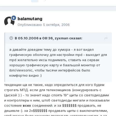
balamutang
Опубликовано
5 октября, 2006
В 05.10.2006 в 08:36, zyxman сказал:
а давайте доведем тему до хумора - я вот видел
графическую оболочку для настройки mpd - выходит для
mpd желательно иксы поднимать, ставить на сервак
хорошую графическую карту и баальшой монитор от
ibm/viewsonic, чтобы тысячи интерфейсов было
комфортно видно :)
тенденции ща не такие, надо определиться для кого будем
строгать МПД. если для телекомщиков (конкурировать с
Цыской :) ) - то значит надо споять 19" щиты со светодиодами
и контроллеры к ним, штоб светодиоды мигали и показывали
состояние
всех
соединений. и за $$$$$$$ продавать, не
дешевле :). за 2х$$$$$$$ продавать щиты с выключателями,
чтоб можно было коннекты прерывать неплательщигам. а за