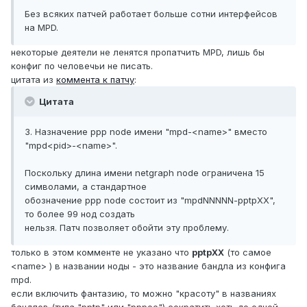
Без всяких патчей работает больше сотни интерфейсов
на MPD.
некоторые деятели не ленятся пропатчить MPD, лишь бы
конфиг по человечьи не писать.
цитата из
коммента к патчу
:
Цитата
3. Назначение ppp node имени "mpd-<name>" вместо
"mpd<pid>-<name>".
Поскольку длина имени netgraph node ограничена 15
символами, а стандартное
обозначение ppp node состоит из "mpdNNNNN-pptpXX",
то более 99 нод создать
нельзя. Патч позволяет обойти эту проблему.
только в этом комменте не указано что
pptpXX
(то самое
<name> ) в названии ноды - это название бандла из конфига
mpd.
если включить фантазию, то можно "красоту" в названиях