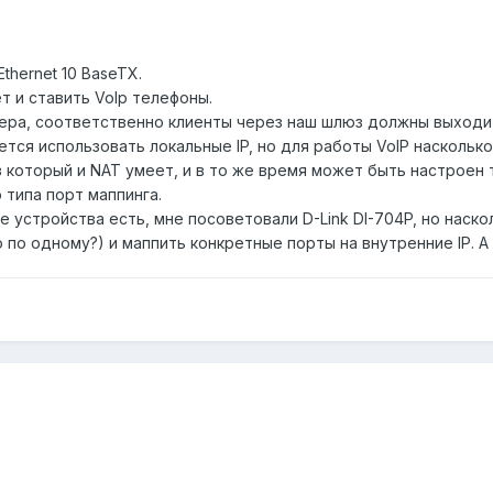
thernet 10 BaseTX.
т и ставить VoIp телефоны.
ера, соответственно клиенты через наш шлюз должны выходит
тся использовать локальные IP, но для работы VoIP наскольк
который и NAT умеет, и в то же время может быть настроен т
 типа порт маппинга.
е устройства есть, мне посоветовали D-Link DI-704P, но нас
 по одному?) и маппить конкретные порты на внутренние IP. А