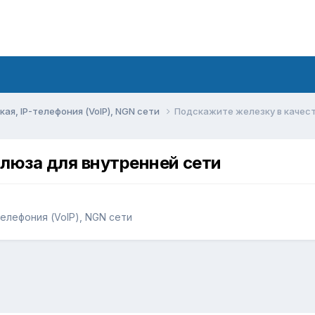
ая, IP-телефония (VoIP), NGN сети
Подскажите железку в качес
люза для внутренней сети
телефония (VoIP), NGN сети