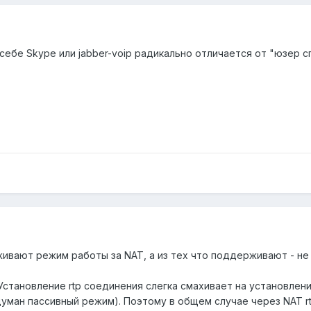
себе Skype или jabber-voip радикально отличается от "юзер сп
вают режим работы за NAT, а из тех что поддерживают - не 
. Установление rtp соединения слегка смахивает на установлен
уман пассивный режим). Поэтому в общем случае через NAT rt