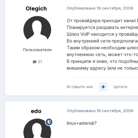
Olegich
Опубликовано
19 сентября, 2006
От провайдера приходит канал E
Планируется раздавать интерне
Шлюз VoIP находится у провайд
Во внутренней сети предполагае
Таким образом необходим шлюз 
Пользователи
внутненнюю сеть, может что-то
В принципе я знаю, что подобны
31
внешнему адресу (или не только
Вставить ник
Цитата
edo
Опубликовано
19 сентября, 2006
linux+asterisk?