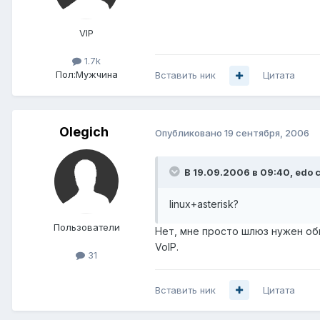
VIP
1.7k
Пол:
Мужчина
Вставить ник
Цитата
Olegich
Опубликовано
19 сентября, 2006
В 19.09.2006 в 09:40, edo 
linux+asterisk?
Пользователи
Нет, мне просто шлюз нужен об
VoIP.
31
Вставить ник
Цитата