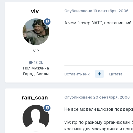
vIv
Опубликовано
19 сентября, 2006
А чем "юзер NAT", поставивший 
VIP
13.2k
Пол:
Мужчина
Город:
Бавлы
Вставить ник
Цитата
ram_scan
Опубликовано
20 сентября, 2006
Не все модели шлюзов поддержи
vIv: rtp по разному организован
костыли для маскардинга и прид